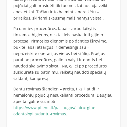
pojūčiai gali prasidėti tik tuomet, kai nustoja veikti
anestetikai. Tačiau ir to baimintis nereikėtų –
prireikus, skiriami skausmą malšinantys vaistai.
Po danties procedūros, labai svarbu laikytis
tinkamos higienos, nes tai leis paskatinti gijimo
procesą. Pirmosios dienomis po danties išrovimo,
būkite labai atsargūs ir dėmesingi sau –
nepažeiskite operacijos vietos bei siūlių. Praėjus
parai po procedūros, galima valyti ir dantis bei
naudoti skalavimo skystį. Na, o, jei po procedūros
susidūrėte su patinimu, reikėtų naudoti specialų
šaldantį kompresą.
Dantų rovimas šiandien – greita, tiksli, atidi ir
nemalonių pojūčių nesukelianti procedūra. Daugiau
apie tai galite sužinoti
https://www.pilene.lt/paslaugos/chirurgine-
odontologija/dantu-rovimas
.