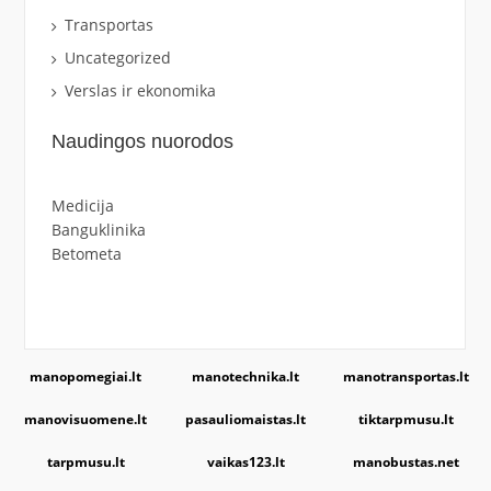
Transportas
Uncategorized
Verslas ir ekonomika
Naudingos nuorodos
Medicija
Banguklinika
Betometa
manopomegiai.lt
manotechnika.lt
manotransportas.lt
manovisuomene.lt
pasauliomaistas.lt
tiktarpmusu.lt
tarpmusu.lt
vaikas123.lt
manobustas.net