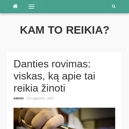
Praleisti
Meniu
KAM TO REIKIA?
Danties rovimas:
viskas, ką apie tai
reikia žinoti
admin
22 rugpjūčio, 2022