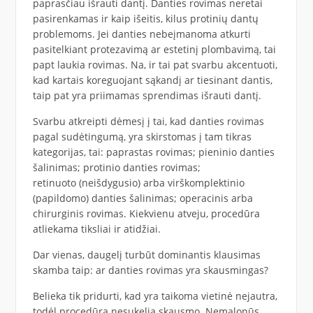
paprasčiau išrauti dantį. Danties rovimas neretai
pasirenkamas ir kaip išeitis, kilus protinių dantų
problemoms. Jei danties nebeįmanoma atkurti
pasitelkiant protezavimą ar estetinį plombavimą, tai
papt laukia rovimas. Na, ir tai pat svarbu akcentuoti,
kad kartais koreguojant sąkandį ar tiesinant dantis,
taip pat yra priimamas sprendimas išrauti dantį.
Svarbu atkreipti dėmesį į tai, kad danties rovimas
pagal sudėtingumą, yra skirstomas į tam tikras
kategorijas, tai: paprastas rovimas; pieninio danties
šalinimas; protinio danties rovimas;
retinuoto (neišdygusio) arba virškomplektinio
(papildomo) danties šalinimas; operacinis arba
chirurginis rovimas. Kiekvienu atveju, procedūra
atliekama tiksliai ir atidžiai.
Dar vienas, daugelį turbūt dominantis klausimas
skamba taip: ar danties rovimas yra skausmingas?
Belieka tik pridurti, kad yra taikoma vietinė nejautra,
todėl procedūra nesukelia skausmo. Nemalonūs