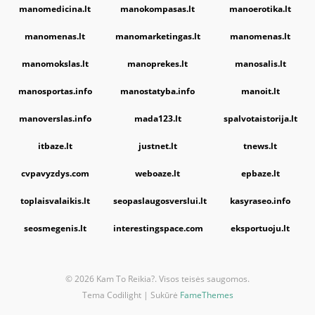
manomedicina.lt
manokompasas.lt
manoerotika.lt
manomenas.lt
manomarketingas.lt
manomenas.lt
manomokslas.lt
manoprekes.lt
manosalis.lt
manosportas.info
manostatyba.info
manoit.lt
manoverslas.info
mada123.lt
spalvotaistorija.lt
itbaze.lt
justnet.lt
tnews.lt
cvpavyzdys.com
weboaze.lt
epbaze.lt
toplaisvalaikis.lt
seopaslaugosverslui.lt
kasyraseo.info
seosmegenis.lt
interestingspace.com
eksportuoju.lt
© 2026 Kam To Reikia?. Visos teisės saugomos.
Tema Codilight | Sukūrė
FameThemes