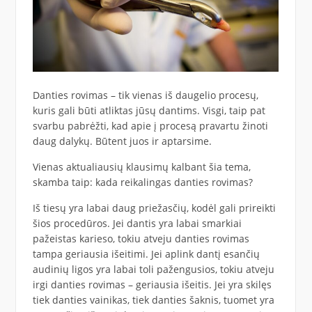
Danties rovimas – tik vienas iš daugelio procesų,
kuris gali būti atliktas jūsų dantims. Visgi, taip pat
svarbu pabrėžti, kad apie į procesą pravartu žinoti
daug dalykų. Būtent juos ir aptarsime.
Vienas aktualiausių klausimų kalbant šia tema,
skamba taip: kada reikalingas danties rovimas?
Iš tiesų yra labai daug priežasčių, kodėl gali prireikti
šios procedūros. Jei dantis yra labai smarkiai
pažeistas karieso, tokiu atveju danties rovimas
tampa geriausia išeitimi. Jei aplink dantį esančių
audinių ligos yra labai toli pažengusios, tokiu atveju
irgi danties rovimas – geriausia išeitis. Jei yra skilęs
tiek danties vainikas, tiek danties šaknis, tuomet yra