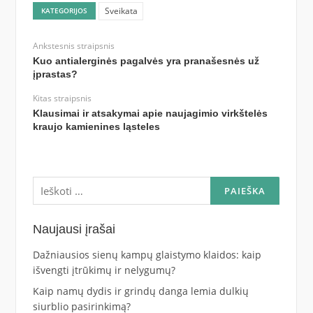
Sveikata
KATEGORIJOS
Ankstesnis straipsnis
Kuo antialerginės pagalvės yra pranašesnės už
įprastas?
Kitas straipsnis
Klausimai ir atsakymai apie naujagimio virkštelės
kraujo kamienines ląsteles
Ieškoti:
Naujausi įrašai
Dažniausios sienų kampų glaistymo klaidos: kaip
išvengti įtrūkimų ir nelygumų?
Kaip namų dydis ir grindų danga lemia dulkių
siurblio pasirinkimą?