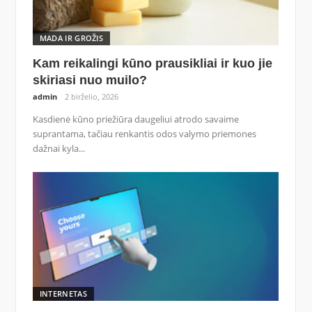
MADA IR GROŽIS
Kam reikalingi kūno prausikliai ir kuo jie
skiriasi nuo muilo?
admin
2 birželio, 2026
Kasdienė kūno priežiūra daugeliui atrodo savaime
suprantama, tačiau renkantis odos valymo priemones
dažnai kyla...
INTERNETAS