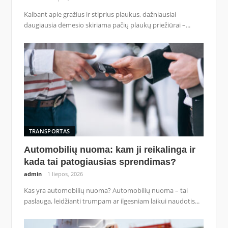
Kalbant apie gražius ir stiprius plaukus, dažniausiai
daugiausia dėmesio skiriama pačių plaukų priežiūrai –...
TRANSPORTAS
Automobilių nuoma: kam ji reikalinga ir
kada tai patogiausias sprendimas?
admin
1 liepos, 2026
Kas yra automobilių nuoma? Automobilių nuoma – tai
paslauga, leidžianti trumpam ar ilgesniam laikui naudotis...