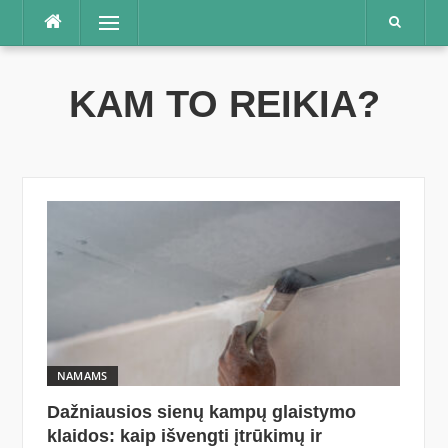
Praleisti
Meniu
KAM TO REIKIA?
NAMAMS
Dažniausios sienų kampų glaistymo
klaidos: kaip išvengti įtrūkimų ir