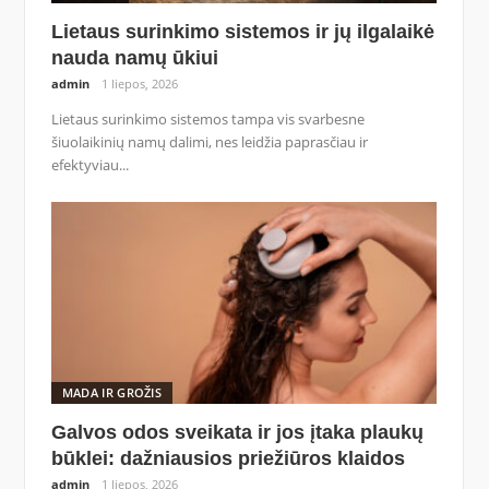
Lietaus surinkimo sistemos ir jų ilgalaikė
nauda namų ūkiui
admin
1 liepos, 2026
Lietaus surinkimo sistemos tampa vis svarbesne
šiuolaikinių namų dalimi, nes leidžia paprasčiau ir
efektyviau...
MADA IR GROŽIS
Galvos odos sveikata ir jos įtaka plaukų
būklei: dažniausios priežiūros klaidos
admin
1 liepos, 2026