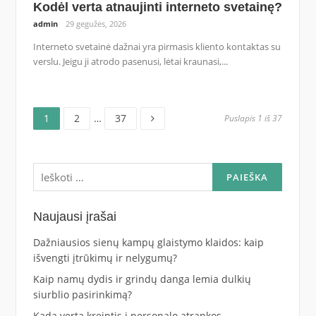
Kodėl verta atnaujinti interneto svetainę?
admin
29 gegužės, 2026
Interneto svetainė dažnai yra pirmasis kliento kontaktas su
verslu. Jeigu ji atrodo pasenusi, lėtai kraunasi,...
Puslapis
Puslapis
Puslapis
Navigacija
1
2
…
37
Puslapis 1 iš 37
tarp
Ieškoti:
įrašų
Naujausi įrašai
Dažniausios sienų kampų glaistymo klaidos: kaip
išvengti įtrūkimų ir nelygumų?
Kaip namų dydis ir grindų danga lemia dulkių
siurblio pasirinkimą?
Kada verta kreiptis į personalo atrankos