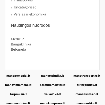
Transportas
Uncategorized
Verslas ir ekonomika
Naudingos nuorodos
Medicija
Banguklinika
Betometa
manopomegiai.lt
manotechnika.lt
manotransportas.lt
manovisuomene.lt
pasauliomaistas.lt
tiktarpmusu.lt
tarpmusu.lt
vaikas123.lt
manobustas.net
manomedicina.lt
manokompasas.lt
manoerotika.lt