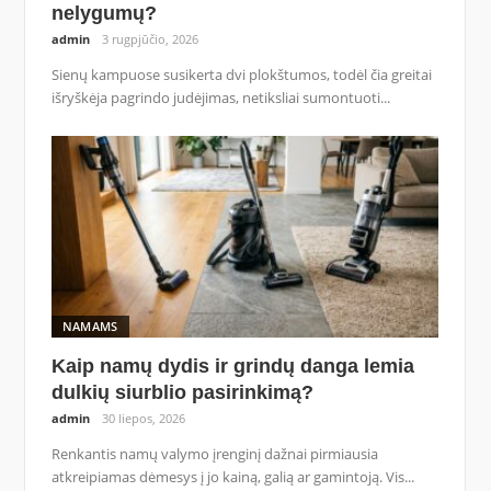
nelygumų?
admin
3 rugpjūčio, 2026
Sienų kampuose susikerta dvi plokštumos, todėl čia greitai
išryškėja pagrindo judėjimas, netiksliai sumontuoti...
NAMAMS
Kaip namų dydis ir grindų danga lemia
dulkių siurblio pasirinkimą?
admin
30 liepos, 2026
Renkantis namų valymo įrenginį dažnai pirmiausia
atkreipiamas dėmesys į jo kainą, galią ar gamintoją. Vis...