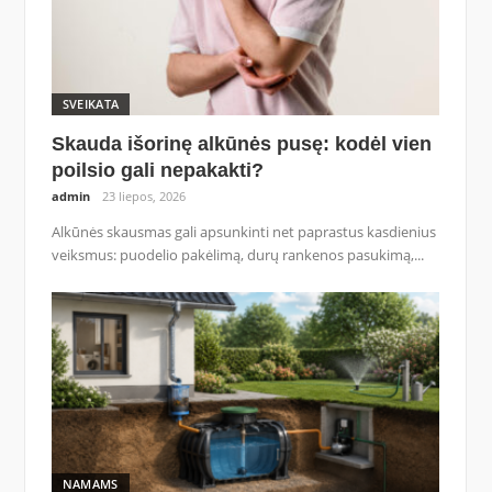
SVEIKATA
Skauda išorinę alkūnės pusę: kodėl vien
poilsio gali nepakakti?
admin
23 liepos, 2026
Alkūnės skausmas gali apsunkinti net paprastus kasdienius
veiksmus: puodelio pakėlimą, durų rankenos pasukimą,...
NAMAMS