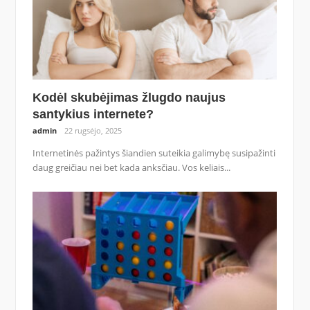
Kodėl skubėjimas žlugdo naujus
santykius internete?
admin
22 rugsėjo, 2025
Internetinės pažintys šiandien suteikia galimybę susipažinti
daug greičiau nei bet kada anksčiau. Vos keliais...