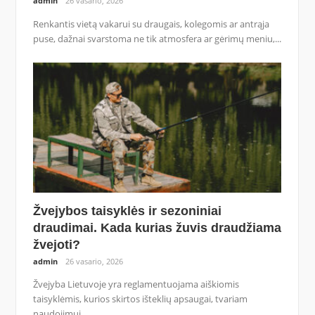
admin
26 vasario, 2026
Renkantis vietą vakarui su draugais, kolegomis ar antrąja
puse, dažnai svarstoma ne tik atmosfera ar gėrimų meniu,...
Žvejybos taisyklės ir sezoniniai
draudimai. Kada kurias žuvis draudžiama
žvejoti?
admin
26 vasario, 2026
Žvejyba Lietuvoje yra reglamentuojama aiškiomis
taisyklėmis, kurios skirtos išteklių apsaugai, tvariam
naudojimui...