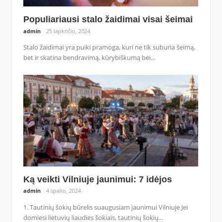
Populiariausi stalo žaidimai visai šeimai
admin
25 lapkričio, 2024
Stalo žaidimai yra puiki pramoga, kuri ne tik suburia šeimą,
bet ir skatina bendravimą, kūrybiškumą bei...
Ką veikti Vilniuje jaunimui: 7 idėjos
admin
4 spalio, 2024
1. Tautinių šokių būrelis suaugusiam jaunimui Vilniuje Jei
domiesi lietuvių liaudies šokiais, tautinių šokių...