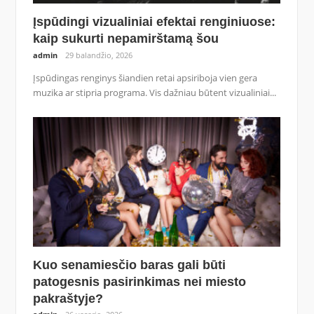
Įspūdingi vizualiniai efektai renginiuose:
kaip sukurti nepamirštamą šou
admin
29 balandžio, 2026
Įspūdingas renginys šiandien retai apsiriboja vien gera
muzika ar stipria programa. Vis dažniau būtent vizualiniai...
Kuo senamiesčio baras gali būti
patogesnis pasirinkimas nei miesto
pakraštyje?