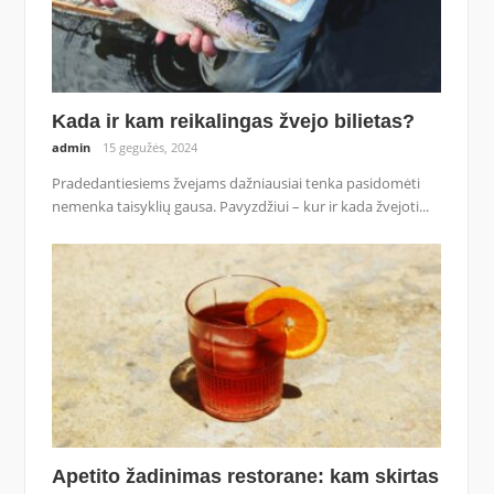
Kada ir kam reikalingas žvejo bilietas?
admin
15 gegužės, 2024
Pradedantiesiems žvejams dažniausiai tenka pasidomėti
nemenka taisyklių gausa. Pavyzdžiui – kur ir kada žvejoti...
Apetito žadinimas restorane: kam skirtas