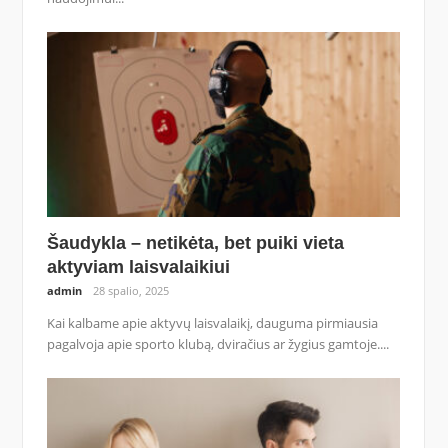
Šaudykla – netikėta, bet puiki vieta
aktyviam laisvalaikiui
admin
28 spalio, 2025
Kai kalbame apie aktyvų laisvalaikį, dauguma pirmiausia
pagalvoja apie sporto klubą, dviračius ar žygius gamtoje....