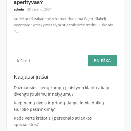
aperityvas?
admin
28 vasario, 2024
Kodėl prieš vakarienę rekomenduojama išgerti šlakelį
aperityvo? Atsakymas slypi nuostabiame tradicijų, skonio
ir...
Ieškoti:
Naujausi įrašai
Dažniausios sienų kampų glaistymo klaidos: kaip
išvengti įtrūkimų ir nelygumų?
Kaip namų dydis ir grindų danga lemia dulkių
siurblio pasirinkimą?
Kada verta kreiptis į personalo atrankos
specialistus?