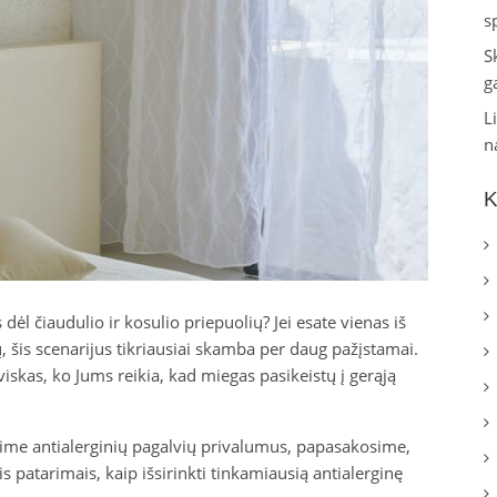
s
S
g
L
n
K
ėl čiaudulio ir kosulio priepuolių? Jei esate vienas iš
, šis scenarijus tikriausiai skamba per daug pažįstamai.
 viskas, ko Jums reikia, kad miegas pasikeistų į gerąją
sime antialerginių pagalvių privalumus, papasakosime,
is patarimais, kaip išsirinkti tinkamiausią antialerginę