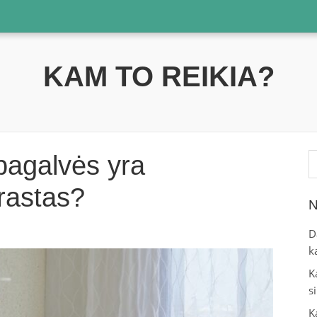
KAM TO REIKIA?
Ie
pagalvės yra
rastas?
N
D
k
K
s
K