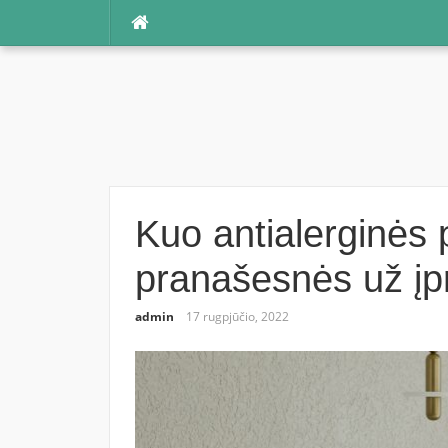
Praleisti
Kuo antialerginės 
pranašesnės už įp
admin
17 rugpjūčio, 2022