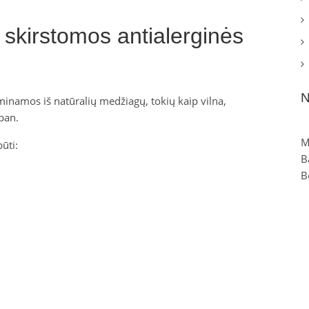
s skirstomos antialerginės
N
gaminamos iš natūralių medžiagų, tokių kaip vilna,
pan.
M
ūti:
B
B