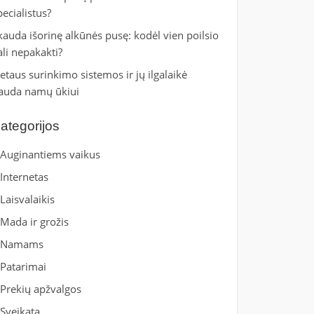
pecialistus?
kauda išorinę alkūnės pusę: kodėl vien poilsio
ali nepakakti?
ietaus surinkimo sistemos ir jų ilgalaikė
auda namų ūkiui
ategorijos
Auginantiems vaikus
Internetas
Laisvalaikis
Mada ir grožis
Namams
Patarimai
Prekių apžvalgos
Sveikata