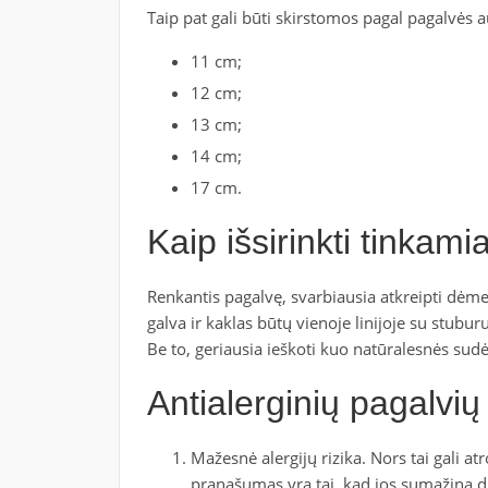
Taip pat gali būti skirstomos pagal pagalvės a
11 cm;
12 cm;
13 cm;
14 cm;
17 cm.
Kaip išsirinkti tinkami
Renkantis pagalvę, svarbiausia atkreipti dėmes
galva ir kaklas būtų vienoje linijoje su stubur
Be to, geriausia ieškoti kuo natūralesnės sudė
Antialerginių pagalvių
Mažesnė alergijų rizika. Nors tai gali at
pranašumas yra tai, kad jos sumažina dul