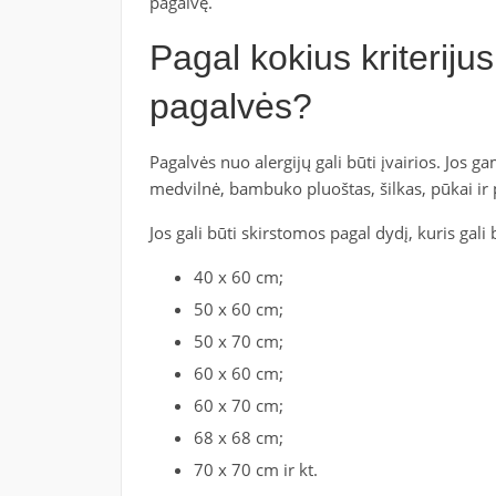
pagalvę.
Pagal kokius kriteriju
pagalvės?
Pagalvės nuo alergijų gali būti įvairios. Jos 
medvilnė, bambuko pluoštas, šilkas, pūkai ir 
Jos gali būti skirstomos pagal dydį, kuris gali b
40 x 60 cm;
50 x 60 cm;
50 x 70 cm;
60 x 60 cm;
60 x 70 cm;
68 x 68 cm;
70 x 70 cm ir kt.