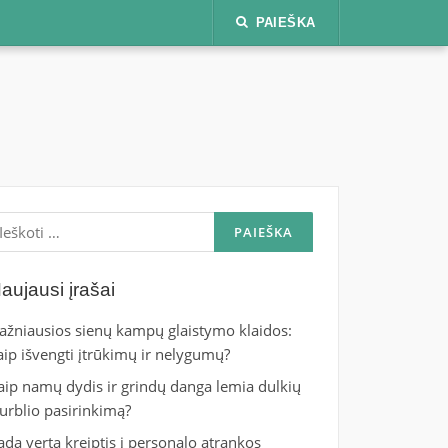
PAIEŠKA
škoti:
aujausi įrašai
ažniausios sienų kampų glaistymo klaidos:
aip išvengti įtrūkimų ir nelygumų?
aip namų dydis ir grindų danga lemia dulkių
iurblio pasirinkimą?
ada verta kreiptis į personalo atrankos