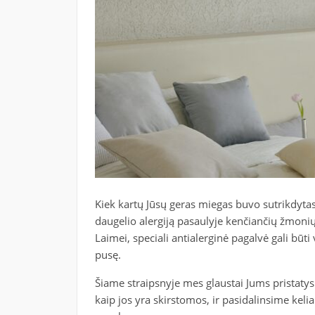
Kiek kartų Jūsų geras miegas buvo sutrikdytas d
daugelio alergiją pasaulyje kenčiančių žmonių
Laimei, speciali antialerginė pagalvė gali būti
pusę.
Šiame straipsnyje mes glaustai Jums pristaty
kaip jos yra skirstomos, ir pasidalinsime kelia