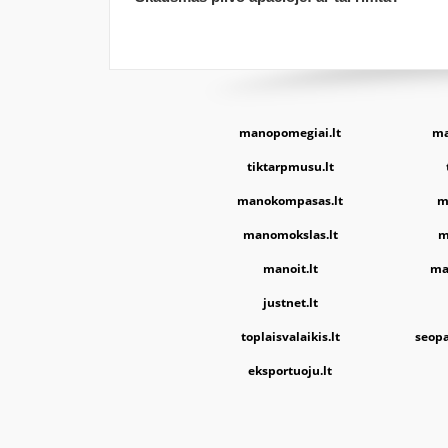
manopomegiai.lt
ma
tiktarpmusu.lt
manokompasas.lt
m
manomokslas.lt
m
manoit.lt
ma
justnet.lt
toplaisvalaikis.lt
seopa
eksportuoju.lt