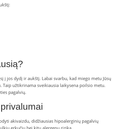
ukštį:
ausią?
į į jos dydį ir aukštį. Labai svarbu, kad miego metu Jūsų
u. Taip užtikrinama sveikiausia laikysena poilsio metu.
ties pagalvių.
 privalumai
rodyti akivaizdu, didžiausias hipoalerginių pagalvių
kių erkučių bei kitų alergenų riziką.