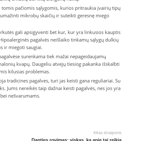
tomis pačiomis sąlygomis, kurios pritraukia įvairių tipų
sumažinti mikrobų skaičių ir suteikti geresnę miego
rkutės gali apsigyventi bet kur, kur yra linkusios kauptis
. Hipoalerginės pagalvės neišlaiko tinkamų sąlygų dulkių
s ir miegoti saugiai.
 pagalvėse surenkama tiek mažai nepageidaujamų
alonių kvapų. Daugeliu atvejų tiesiog pakanka išskalbti
mis kilusias problemas.
 tradicines pagalves, turi jas keisti gana reguliariai. Su
ks. Jums nereikės taip dažnai keisti pagalvės, nes jos yra
 bei nešvarumams.
Kitas straipsnis
Danties rovimas: viskas, ką apie tai reikia