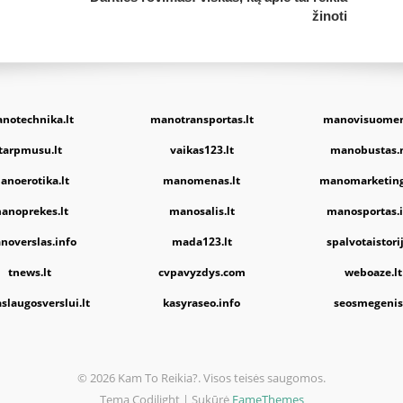
žinoti
notechnika.lt
manotransportas.lt
manovisuomen
tarpmusu.lt
vaikas123.lt
manobustas.
anoerotika.lt
manomenas.lt
manomarketing
anoprekes.lt
manosalis.lt
manosportas.i
noverslas.info
mada123.lt
spalvotaistorij
tnews.lt
cvpavyzdys.com
weboaze.lt
slaugosverslui.lt
kasyraseo.info
seosmegenis.
© 2026 Kam To Reikia?. Visos teisės saugomos.
Tema Codilight | Sukūrė
FameThemes