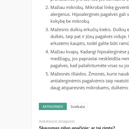
Mažiau mikrobų. Mikrobai linkę gyventi 
alergenus. Hipoalerginės pagalvės gali 
kokybę be mikrobų.
Mažesnis dulkių erkučių kiekis. Dulkių e
dulkės, taip pat ir Jūsų pagalvės viduje
erkutėms kauptis, todėl galite būti ramū
Mažiau kvapų. Kadangi hipoalerginėse
medžiagų, jos paprastai neskleidžia nem
pagalves, kad pašalintumėte visas su jo
Mažesnės išlaidos. Žmonės, kurie naudoja
antialerginėmis pagalvėmis taip neatsiti
daug atsparesnės mikrobams, dulkėms
Sveikata
KATEGORIJOS
Ankstesnis straipsnis
Skausmas pilvo apačioje: ar tai rimta?