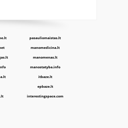
e.lt
pasauliomaistas.lt
net
manomedicina.lt
as.lt
manomenas.lt
nfo
manostatyba.info
a.lt
itbaze.lt
epbaze.lt
lt
interestingspace.com