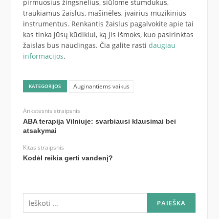
pirmuosius žingsnelius, siūlome stumdukus,
traukiamus žaislus, mašinėles, įvairius muzikinius
instrumentus. Renkantis žaislus pagalvokite apie tai
kas tinka jūsų kūdikiui, ką jis išmoks, kuo pasirinktas
žaislas bus naudingas. Čia galite rasti
daugiau
informacijos
.
Auginantiems vaikus
KATEGORIJOS
Ankstesnis straipsnis
ABA terapija Vilniuje: svarbiausi klausimai bei
atsakymai
Kitas straipsnis
Kodėl reikia gerti vandenį?
Ieškoti: