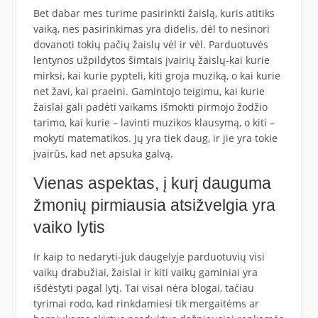
Bet dabar mes turime pasirinkti žaislą, kuris atitiks
vaiką, nes pasirinkimas yra didelis, dėl to nesinori
dovanoti tokių pačių žaislų vėl ir vėl. Parduotuvės
lentynos užpildytos šimtais įvairių žaislų-kai kurie
mirksi, kai kurie pypteli, kiti groja muziką, o kai kurie
net žavi, kai praeini. Gamintojo teigimu, kai kurie
žaislai gali padėti vaikams išmokti pirmojo žodžio
tarimo, kai kurie – lavinti muzikos klausymą, o kiti –
mokyti matematikos. Jų yra tiek daug, ir jie yra tokie
įvairūs, kad net apsuka galvą.
Vienas aspektas, į kurį dauguma
žmonių pirmiausia atsižvelgia yra
vaiko lytis
Ir kaip to nedaryti-juk daugelyje parduotuvių visi
vaikų drabužiai, žaislai ir kiti vaikų gaminiai yra
išdėstyti pagal lytį. Tai visai nėra blogai, tačiau
tyrimai rodo, kad rinkdamiesi tik mergaitėms ar