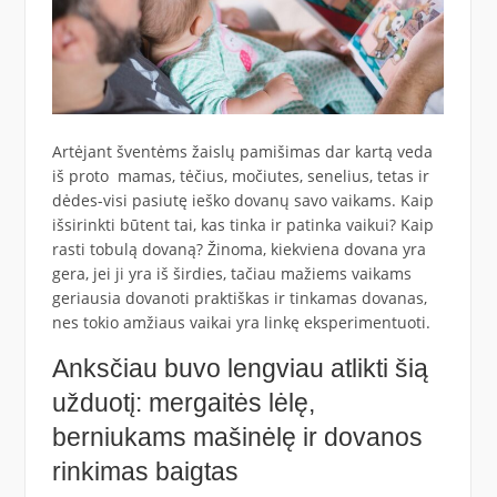
Artėjant šventėms žaislų pamišimas dar kartą veda
iš proto mamas, tėčius, močiutes, senelius, tetas ir
dėdes-visi pasiutę ieško dovanų savo vaikams. Kaip
išsirinkti būtent tai, kas tinka ir patinka vaikui? Kaip
rasti tobulą dovaną? Žinoma, kiekviena dovana yra
gera, jei ji yra iš širdies, tačiau mažiems vaikams
geriausia dovanoti praktiškas ir tinkamas dovanas,
nes tokio amžiaus vaikai yra linkę eksperimentuoti.
Anksčiau buvo lengviau atlikti šią
užduotį: mergaitės lėlę,
berniukams mašinėlę ir dovanos
rinkimas baigtas