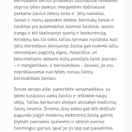
berniukams skirtus produktus dažniausiai renkamės
stiprios lyties daiktus: mergaitėms dažniausiai
perkame žaislus (lėles), tinka ir lėlių nameliai,
žaislai ir namų apyvokos daiktai, berniukų žaislai ir
žaidimai yra automobiliai, koviniai žaidimai, sporto
įranga ir kiti skatinantys sportą ir konkurenciją.
Atrodytų, kas čia tokio, tačiau tyrimais nustatyta, kad
lyčių stereotipus įkūnijantys žaislai gali nulemti lyčių
stereotipais pagrįstą elgesį. Pavyzdžiui, jei
keturmečiams vaikams būtų pasiūlyta žaisti įvairiais
– ir mergaitiškais, ir berniukiškais – žaislais, jie visi,
nepriklausomai nuo lyties, noriau žaistų
berniukiškais žaislais.
Žinutė atrodo aiški: pamirškite senamadiškus, su
lytimi susijusius vaikų žaislus ir ieškokite naujų
idėjų. Tačiau kai kuriais atvejais atsisakyti tradicinių
žaislų neverta. Žinoma, jūsų vaikui gali kilti didžiulė
pagunda įsigyti modernų elektroninį žaislą, galintį
blyksėti įvairiomis spalvomis ir skleisti įvairius
žaismingus garsus, ypač jei jis taip pat pavadintas