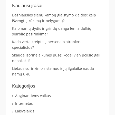
Naujausi įrašai
Dažniausios sienų kampų glaistymo klaidos: kaip
išvengti įtrūkimų ir nelygumų?
Kaip namų dydis ir grindų danga lemia dulkių
siurblio pasirinkimą?
Kada verta kreiptis į personalo atrankos
specialistus?
Skauda išorinę alkūnės pusę: kodėl vien poilsio gali
nepakakti?
Lietaus surinkimo sistemos ir jų ilgalaikė nauda
namų ūkiui
Kategorijos
Auginantiems vaikus
Internetas
Laisvalaikis