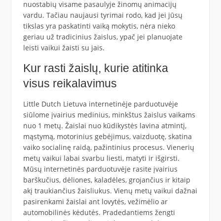
nuostabių visame pasaulyje žinomų animacijų
vardu. Tačiau naujausi tyrimai rodo, kad jei jūsų
tikslas yra paskatinti vaiką mokytis, nėra nieko
geriau už tradicinius žaislus, ypač jei planuojate
leisti vaikui žaisti su jais.
Kur rasti žaislų, kurie atitinka
visus reikalavimus
Little Dutch Lietuva internetinėje parduotuvėje
siūlome įvairius medinius, minkštus žaislus vaikams
nuo 1 metų. Žaislai nuo kūdikystės lavina atmintį,
mąstymą, motorinius gebėjimus, vaizduotę, skatina
vaiko socialinę raidą, pažintinius procesus. Vienerių
metų vaikui labai svarbu liesti, matyti ir išgirsti.
Mūsų internetinės parduotuvėje rasite įvairius
barškučius, dėliones, kaladėles, grojančius ir kitaip
akį traukiančius žaisliukus. Vienų metų vaikui dažnai
pasirenkami žaislai ant lovytės, vežimėlio ar
automobilinės kėdutės. Pradedantiems žengti