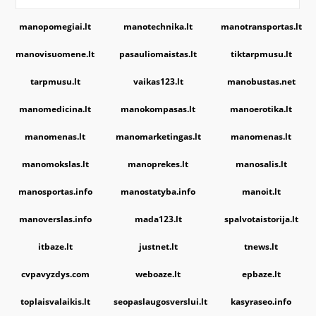
manopomegiai.lt
manotechnika.lt
manotransportas.lt
manovisuomene.lt
pasauliomaistas.lt
tiktarpmusu.lt
tarpmusu.lt
vaikas123.lt
manobustas.net
manomedicina.lt
manokompasas.lt
manoerotika.lt
manomenas.lt
manomarketingas.lt
manomenas.lt
manomokslas.lt
manoprekes.lt
manosalis.lt
manosportas.info
manostatyba.info
manoit.lt
manoverslas.info
mada123.lt
spalvotaistorija.lt
itbaze.lt
justnet.lt
tnews.lt
cvpavyzdys.com
weboaze.lt
epbaze.lt
toplaisvalaikis.lt
seopaslaugosverslui.lt
kasyraseo.info