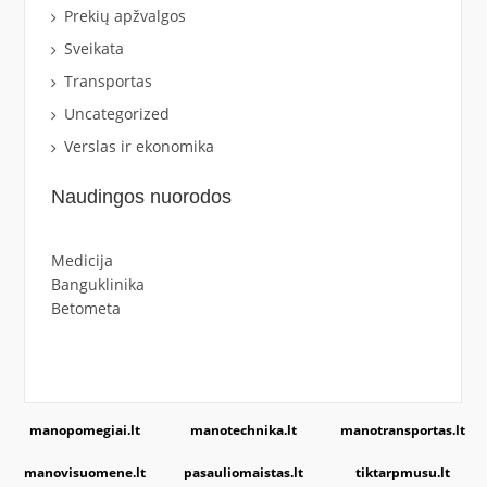
Prekių apžvalgos
Sveikata
Transportas
Uncategorized
Verslas ir ekonomika
Naudingos nuorodos
Medicija
Banguklinika
Betometa
manopomegiai.lt
manotechnika.lt
manotransportas.lt
manovisuomene.lt
pasauliomaistas.lt
tiktarpmusu.lt