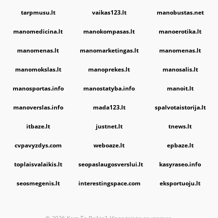
tarpmusu.lt
vaikas123.lt
manobustas.net
manomedicina.lt
manokompasas.lt
manoerotika.lt
manomenas.lt
manomarketingas.lt
manomenas.lt
manomokslas.lt
manoprekes.lt
manosalis.lt
manosportas.info
manostatyba.info
manoit.lt
manoverslas.info
mada123.lt
spalvotaistorija.lt
itbaze.lt
justnet.lt
tnews.lt
cvpavyzdys.com
weboaze.lt
epbaze.lt
toplaisvalaikis.lt
seopaslaugosverslui.lt
kasyraseo.info
seosmegenis.lt
interestingspace.com
eksportuoju.lt