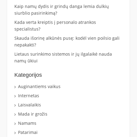
Kaip namų dydis ir grindų danga lemia dulkių
siurblio pasirinkimą?
Kada verta kreiptis į personalo atrankos
specialistus?
Skauda išorinę alkūnės pusę: kodėl vien poilsio gali
nepakakti?
Lietaus surinkimo sistemos ir jų ilgalaikė nauda
namų ūkiui
Kategorijos
Auginantiems vaikus
Internetas
Laisvalaikis
Mada ir grožis
Namams
Patarimai