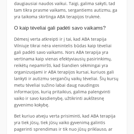
daugiausiai naudos vaikui. Taigi, galima sakyti, tad
tam tikra prasme vaikams, sergantiems autizmu, ga
yra taikoma skirtinga ABA terapijos trukmė.
O kaip tėveliai gali padėti savo vaikams?
Dėmesį verta atkreipti ir į tai, kad ABA terapija
Vilniuje tikrai nėra vienintelis būdas kaip tėveliai
gali padėti savo vaikams. Nors ABA terapija yra
vertinama kaip vienas efektyviausių pasirinkimų,
reikėtų nepamiršti, kad šiandien sėkmingai yra
organizuojami ir ABA terapijos kursai, kuriuos gali
lankyti ir autizmu sergančių vaikų tėveliai. Šių kursų
metu tėveliai sužino labai daug naudingos
informacijos, kurią pritaikius, galima palengvinti
vaiko ir savo kasdienybę, užtikrinti aukštesnę
gyvenimo kokybę.
Bet kuriuo atveju verta prisiminti, kad ABA terapija
yra tiek jūsų, tiek jūsų vaiko gyvenimą galintis
pagerinti sprendimas ir tik nuo jūsų priklauso, ar