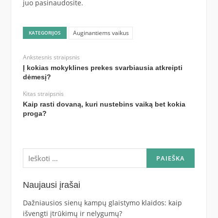
juo pasinaudosite.
Auginantiems vaikus
KATEGORIJOS
Ankstesnis straipsnis
Į kokias mokyklines prekes svarbiausia atkreipti
dėmesį?
Kitas straipsnis
Kaip rasti dovaną, kuri nustebins vaiką bet kokia
proga?
Ieškoti:
Naujausi įrašai
Dažniausios sienų kampų glaistymo klaidos: kaip
išvengti įtrūkimų ir nelygumų?