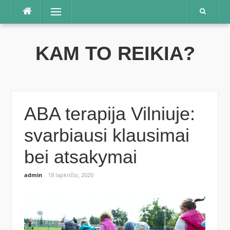
Praleisti
Meniu
KAM TO REIKIA?
ABA terapija Vilniuje:
svarbiausi klausimai
bei atsakymai
admin
18 lapkričio, 2020