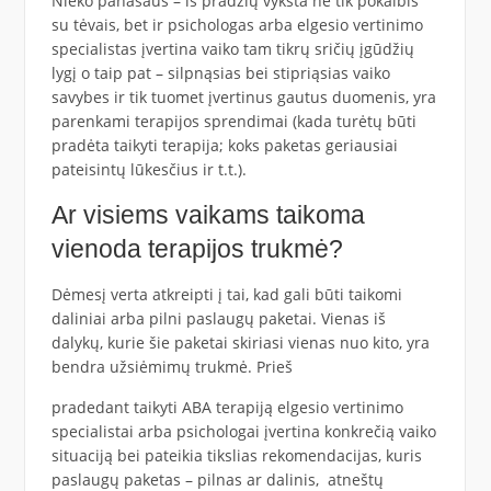
Nieko panašaus – iš pradžių vyksta ne tik pokalbis
su tėvais, bet ir psichologas arba elgesio vertinimo
specialistas įvertina vaiko tam tikrų sričių įgūdžių
lygį o taip pat – silpnąsias bei stipriąsias vaiko
savybes ir tik tuomet įvertinus gautus duomenis, yra
parenkami terapijos sprendimai (kada turėtų būti
pradėta taikyti terapija; koks paketas geriausiai
pateisintų lūkesčius ir t.t.).
Ar visiems vaikams taikoma
vienoda terapijos trukmė?
Dėmesį verta atkreipti į tai, kad gali būti taikomi
daliniai arba pilni paslaugų paketai. Vienas iš
dalykų, kurie šie paketai skiriasi vienas nuo kito, yra
bendra užsiėmimų trukmė. Prieš
pradedant taikyti ABA terapiją elgesio vertinimo
specialistai arba psichologai įvertina konkrečią vaiko
situaciją bei pateikia tikslias rekomendacijas, kuris
paslaugų paketas – pilnas ar dalinis, atneštų