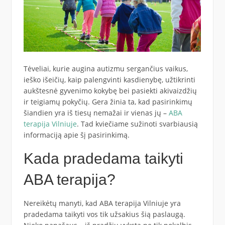
Tėveliai, kurie augina autizmu sergančius vaikus,
ieško išeičių, kaip palengvinti kasdienybę, užtikrinti
aukštesnė gyvenimo kokybę bei pasiekti akivaizdžių
ir teigiamų pokyčių. Gera žinia ta, kad pasirinkimų
šiandien yra iš tiesų nemažai ir vienas jų –
ABA
terapija Vilniuje
. Tad kviečiame sužinoti svarbiausią
informaciją apie šį pasirinkimą.
Kada pradedama taikyti
ABA terapija?
Nereikėtų manyti, kad ABA terapija Vilniuje yra
pradedama taikyti vos tik užsakius šią paslaugą.