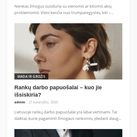
Neretas žmogus susiduria su vienomis ar kitomis akių
problemomis. Vieni kenčia nuo trumparegystės, kiti –...
MADA IR GROŽIS
Rankų darbo papuošalai – kuo jie
išsiskiria?
admin
27 balandžio, 2020
Lietuvoje rankų darbo papuošalai yra labai vertinami. Tai
daiktai, kurie pagaminti žmogaus rankomis, įdedant daug...