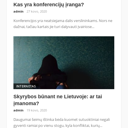
Kas yra konferencijų įranga?
admin
27 kovo, 2020
Konferencijos yra neatsiejama dalis verslininkams. Nors ne
dažnai, tačiau kartais jie turi dalyvauti įvairiose...
INTERNETAS
Skyrybos būnant ne Lietuvoje: ar tai
įmanoma?
admin
19 kovo, 2020
Daugumai šeimų ištinka bėda kuomet sutuoktiniai negali
gyventi ramiai po vienu stogu, kyla konfliktai, kurių...