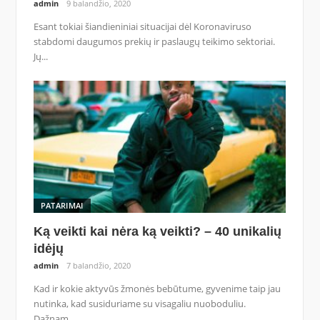
admin
9 balandžio, 2020
Esant tokiai šiandieniniai situacijai dėl Koronaviruso
stabdomi daugumos prekių ir paslaugų teikimo sektoriai.
Jų...
PATARIMAI
Ką veikti kai nėra ką veikti? – 40 unikalių
idėjų
admin
7 balandžio, 2020
Kad ir kokie aktyvūs žmonės bebūtume, gyvenime taip jau
nutinka, kad susiduriame su visagaliu nuoboduliu.
Dažnam...