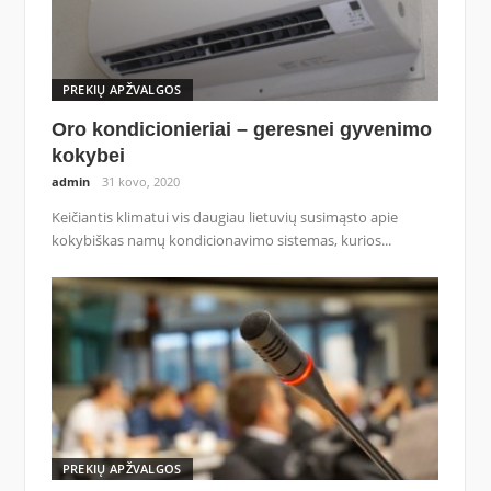
PREKIŲ APŽVALGOS
Oro kondicionieriai – geresnei gyvenimo
kokybei
admin
31 kovo, 2020
Keičiantis klimatui vis daugiau lietuvių susimąsto apie
kokybiškas namų kondicionavimo sistemas, kurios...
PREKIŲ APŽVALGOS