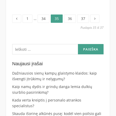
Puslapis
Puslapis
Puslapis
Puslapis
Puslapis
Navigacija
1
…
34
35
36
37
Puslapis 35 iš 37
tarp
įrašų
Ieškoti:
Naujausi įrašai
Dažniausios sienų kampų glaistymo klaidos: kaip
išvengti įtrūkimų ir nelygumų?
Kaip namų dydis ir grindų danga lemia dulkių
siurblio pasirinkimą?
Kada verta kreiptis į personalo atrankos
specialistus?
Skauda išorinę alkūnės pusę: kodėl vien poilsio gali