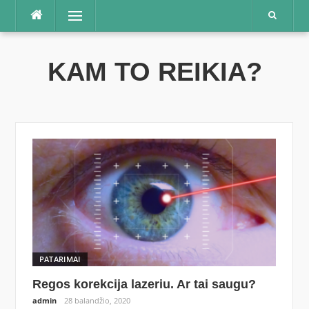
Praleisti
Meniu
KAM TO REIKIA?
PATARIMAI
Regos korekcija lazeriu. Ar tai saugu?
admin
28 balandžio, 2020