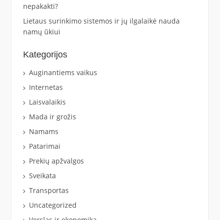
nepakakti?
Lietaus surinkimo sistemos ir jų ilgalaikė nauda
namų ūkiui
Kategorijos
Auginantiems vaikus
Internetas
Laisvalaikis
Mada ir grožis
Namams
Patarimai
Prekių apžvalgos
Sveikata
Transportas
Uncategorized
Verslas ir ekonomika