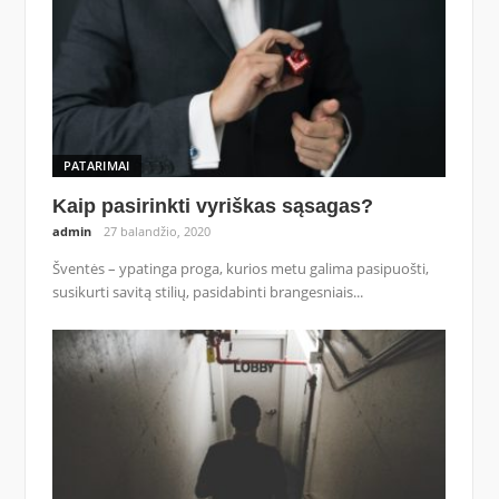
PATARIMAI
Kaip pasirinkti vyriškas sąsagas?
admin
27 balandžio, 2020
Šventės – ypatinga proga, kurios metu galima pasipuošti,
susikurti savitą stilių, pasidabinti brangesniais...