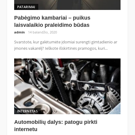
PATARIMAI
Pabėgimo kambariai – puikus
laisvalaikio praleidimo būdas
admin
14 balandžio, 2020
Svarstote, kur galėtumėte įdomiai surengti gimtadienio ar
įmonės vakarėlį? Ieškote išskirtinės pramogos, kuri...
INTERNETAS
Automobilių dalys: patogu pirkti
internetu