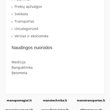
Prekių apžvalgos
Sveikata
Transportas
Uncategorized
Verslas ir ekonomika
Naudingos nuorodos
Medicija
Banguklinika
Betometa
manopomegiai.lt
manotechnika.lt
manotransportas.lt
manovisuomene.lt
pasauliomaistas.lt
tiktarpmusu.lt