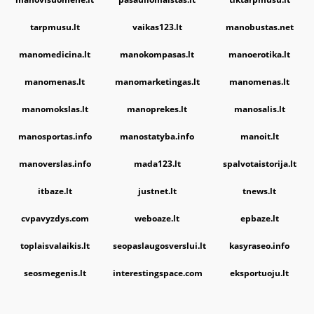
tarpmusu.lt
vaikas123.lt
manobustas.net
manomedicina.lt
manokompasas.lt
manoerotika.lt
manomenas.lt
manomarketingas.lt
manomenas.lt
manomokslas.lt
manoprekes.lt
manosalis.lt
manosportas.info
manostatyba.info
manoit.lt
manoverslas.info
mada123.lt
spalvotaistorija.lt
itbaze.lt
justnet.lt
tnews.lt
cvpavyzdys.com
weboaze.lt
epbaze.lt
toplaisvalaikis.lt
seopaslaugosverslui.lt
kasyraseo.info
seosmegenis.lt
interestingspace.com
eksportuoju.lt