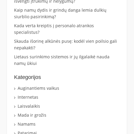
išvengti įtrūkimų ir nelygumų?
Kaip namų dydis ir grindų danga lemia dulkių
siurblio pasirinkimą?
Kada verta kreiptis į personalo atrankos
specialistus?
Skauda išorinę alkūnės pusę: kodėl vien poilsio gali
nepakakti?
Lietaus surinkimo sistemos ir jų ilgalaikė nauda
namų ūkiui
Kategorijos
Auginantiems vaikus
Internetas
Laisvalaikis
Mada ir grožis
Namams
Patarimai