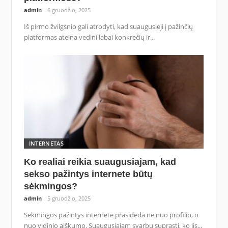
admin
6 gruodžio, 2025
Iš pirmo žvilgsnio gali atrodyti, kad suaugusieji į pažinčių
platformas ateina vedini labai konkrečių ir...
INTERNETAS
Ko realiai reikia suaugusiajam, kad
sekso pažintys internete būtų
sėkmingos?
admin
5 gruodžio, 2025
Sėkmingos pažintys internete prasideda ne nuo profilio, o
nuo vidinio aiškumo. Suaugusiajam svarbu suprasti, ko jis...