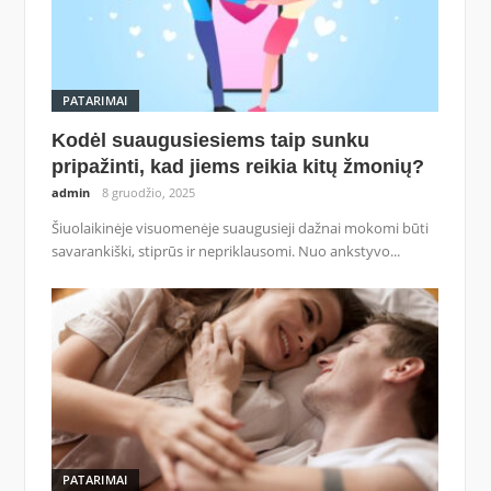
PATARIMAI
Kodėl suaugusiesiems taip sunku
pripažinti, kad jiems reikia kitų žmonių?
admin
8 gruodžio, 2025
Šiuolaikinėje visuomenėje suaugusieji dažnai mokomi būti
savarankiški, stiprūs ir nepriklausomi. Nuo ankstyvo...
PATARIMAI