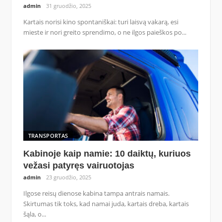
admin
31 gruodžio, 2025
Kartais norisi kino spontaniškai: turi laisvą vakarą, esi
mieste ir nori greito sprendimo, o ne ilgos paieškos po...
TRANSPORTAS
Kabinoje kaip namie: 10 daiktų, kuriuos
vežasi patyręs vairuotojas
admin
23 gruodžio, 2025
Ilgose reisų dienose kabina tampa antrais namais.
Skirtumas tik toks, kad namai juda, kartais dreba, kartais
šąla, o...