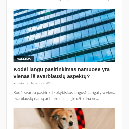
NAMAMS
Kodėl langų pasirinkimas namuose yra
vienas iš svarbiausių aspektų?
admin
25 lapkričio, 2025
Kodėl svarbu pasirinkti kokybiškus langus? Langai yra viena
svarbiausių namų ar biuro dalių – jie užtikrina ne...