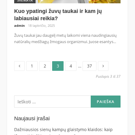
SVEIKATA
Kuo ypatingi žuvų taukai ir kam jų
labiausiai reikia?
admin
18 lapkričio, 2025
Žuvų taukai jau daugelį metų laikomi viena naudingiausių
natūralių medžiagų žmogaus organizmui. Juose esantys...
Puslapis
Puslapis
Puslapis
Puslapis
Puslapis
Navigacija
1
2
3
4
…
37
Puslapis 3 iš 37
tarp
įrašų
Ieškoti:
Naujausi įrašai
Dažniausios sienų kampų glaistymo klaidos: kaip