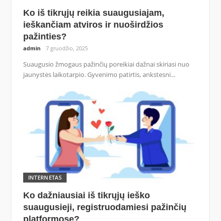
Ko iš tikrųjų reikia suaugusiajam,
ieškančiam atviros ir nuoširdžios
pažinties?
admin
7 gruodžio, 2025
Suaugusio žmogaus pažinčių poreikiai dažnai skiriasi nuo
jaunystės laikotarpio. Gyvenimo patirtis, ankstesni...
INTERNETAS
Ko dažniausiai iš tikrųjų ieško
suaugusieji, registruodamiesi pažinčių
platformose?