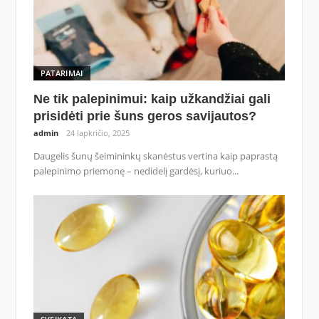
PATARIMAI
Ne tik palepinimui: kaip užkandžiai gali
prisidėti prie šuns geros savijautos?
admin
24 lapkričio, 2025
Daugelis šunų šeimininkų skanėstus vertina kaip paprastą
palepinimo priemonę – nedidelį gardėsį, kuriuo...