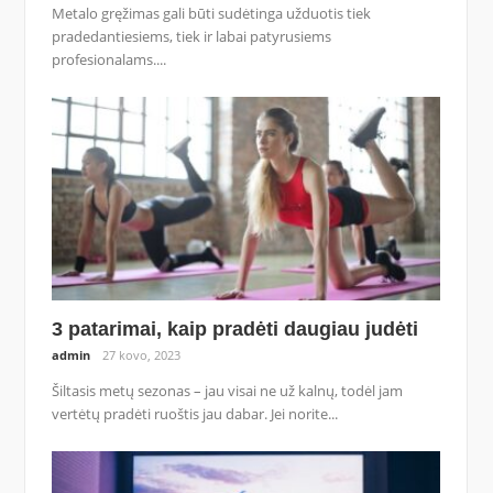
Metalo gręžimas gali būti sudėtinga užduotis tiek
pradedantiesiems, tiek ir labai patyrusiems
profesionalams....
3 patarimai, kaip pradėti daugiau judėti
admin
27 kovo, 2023
Šiltasis metų sezonas – jau visai ne už kalnų, todėl jam
vertėtų pradėti ruoštis jau dabar. Jei norite...