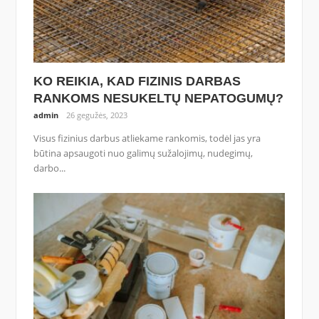
KO REIKIA, KAD FIZINIS DARBAS
RANKOMS NESUKELTŲ NEPATOGUMŲ?
admin
26 gegužės, 2023
Visus fizinius darbus atliekame rankomis, todėl jas yra
būtina apsaugoti nuo galimų sužalojimų, nudegimų,
darbo...