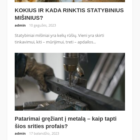
KOKIUS IR KADA RINKTIS STATYBINIUS
MIŠINIUS?
admin
10 gegužės, 2023
Statybiniai mišiniai yra kelių rūšių. Vieni yra skirti
tinkavimui, kiti – mūrijimui, treti – apdailos...
Patarimai gręžiant į metalą – kaip tapti
šios srities profais?
admin
17 balandžio, 2023