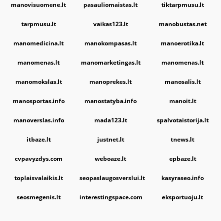
manovisuomene.lt
pasauliomaistas.lt
tiktarpmusu.lt
tarpmusu.lt
vaikas123.lt
manobustas.net
manomedicina.lt
manokompasas.lt
manoerotika.lt
manomenas.lt
manomarketingas.lt
manomenas.lt
manomokslas.lt
manoprekes.lt
manosalis.lt
manosportas.info
manostatyba.info
manoit.lt
manoverslas.info
mada123.lt
spalvotaistorija.lt
itbaze.lt
justnet.lt
tnews.lt
cvpavyzdys.com
weboaze.lt
epbaze.lt
toplaisvalaikis.lt
seopaslaugosverslui.lt
kasyraseo.info
seosmegenis.lt
interestingspace.com
eksportuoju.lt