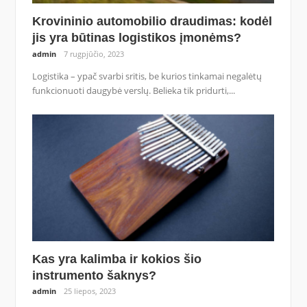
Krovininio automobilio draudimas: kodėl
jis yra būtinas logistikos įmonėms?
admin
7 rugpjūčio, 2023
Logistika – ypač svarbi sritis, be kurios tinkamai negalėtų
funkcionuoti daugybė verslų. Belieka tik pridurti,...
Kas yra kalimba ir kokios šio
instrumento šaknys?
admin
25 liepos, 2023