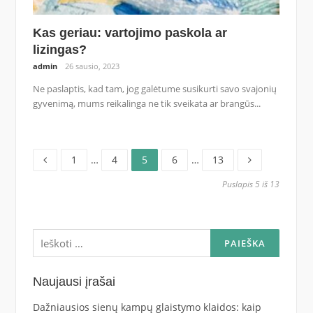
Kas geriau: vartojimo paskola ar
lizingas?
admin
26 sausio, 2023
Ne paslaptis, kad tam, jog galėtume susikurti savo svajonių
gyvenimą, mums reikalinga ne tik sveikata ar brangūs...
Puslapis
Puslapis
Puslapis
Puslapis
Puslapis
Navigacija
1
…
4
5
6
…
13
Puslapis 5 iš 13
tarp
įrašų
Ieškoti:
Naujausi įrašai
Dažniausios sienų kampų glaistymo klaidos: kaip