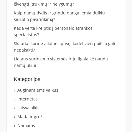
išvengti įtrūkimų ir nelygumų?
Kaip namų dydis ir grindų danga lemia dulkių
siurblio pasirinkimą?
Kada verta kreiptis į personalo atrankos
specialistus?
Skauda išorinę alkūnės pusę: kodėl vien poilsio gali
nepakakti?
Lietaus surinkimo sistemos ir jų ilgalaikė nauda
namų ūkiui
Kategorijos
Auginantiems vaikus
Internetas
Laisvalaikis
Mada ir grožis
Namams