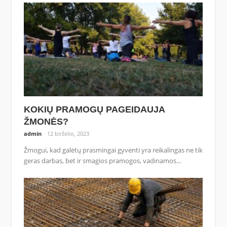
KOKIŲ PRAMOGŲ PAGEIDAUJA
ŽMONĖS?
admin
12 birželio, 2023
Žmogui, kad galėtų prasmingai gyventi yra reikalingas ne tik
geras darbas, bet ir smagios pramogos, vadinamos...