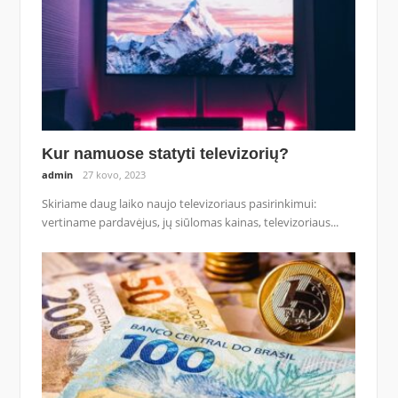
Kur namuose statyti televizorių?
admin
27 kovo, 2023
Skiriame daug laiko naujo televizoriaus pasirinkimui:
vertiname pardavėjus, jų siūlomas kainas, televizoriaus...