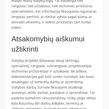
matyti realią statybų eigą. Tai naudinga tiek
rangovui, tiek užsakovui, tiek techninės priežiūros
specialistams. Kai informacija fiksuojama reguliariai,
lengviau įvertinti, ar darbai vyksta pagal planą, ar
atsirado vėlavimų, ir kokios priežastys tam turėjo
įtakos.
Atsakomybių aiškumui
užtikrinti
Statybų projekte dalyvauja daug skirtingų
specialistų: rangovai, subrangovai, projektuotojai,
techniniai prižiūrėtojai ir užsakovai. Be aiškios
dokumentacijos gali būti sunku nustatyti, kas buvo
atsakingas už konkretų darbą ar sprendimą.
Statybos darbų žurnale fiksuojami atsakingi
asmenys, atlikti darbai, pastabos ir sprendimai. Tai
padeda sumažinti nesusipratimų riziką. Jeigu vėliau
kyla klausimų dėl darbų kokybės, terminų ar
atlikimo aplinkybių, žurnale esanti informacija