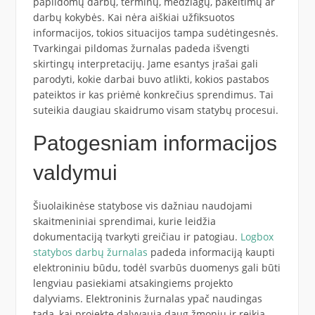
papildomų darbų, terminų, medžiagų, pakeitimų ar
darbų kokybės. Kai nėra aiškiai užfiksuotos
informacijos, tokios situacijos tampa sudėtingesnės.
Tvarkingai pildomas žurnalas padeda išvengti
skirtingų interpretacijų. Jame esantys įrašai gali
parodyti, kokie darbai buvo atlikti, kokios pastabos
pateiktos ir kas priėmė konkrečius sprendimus. Tai
suteikia daugiau skaidrumo visam statybų procesui.
Patogesniam informacijos
valdymui
Šiuolaikinėse statybose vis dažniau naudojami
skaitmeniniai sprendimai, kurie leidžia
dokumentaciją tvarkyti greičiau ir patogiau.
Logbox
statybos darbų žurnalas
padeda informaciją kaupti
elektroniniu būdu, todėl svarbūs duomenys gali būti
lengviau pasiekiami atsakingiems projekto
dalyviams. Elektroninis žurnalas ypač naudingas
tada, kai projekte dalyvauja daug žmonių ir reikia