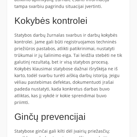
tampa svarbiu pagrindu situacijai įvertinti.
Kokybės kontrolei
Statybos darbų žurnalas svarbus ir darbų kokybės
kontrolei. Jame gali būti registruojamos techninės
priežiūros pastabos, atlikti patikrinimai, nustatyti
trūkumai ir jų šalinimo eiga. Tai leidžia stebėti ne tik
galutinį rezultatą, bet ir visą statybos procesą.
Kokybės klausimai statybose dažnai išryškėja ne iš
karto, todėl svarbu turėti aiškią darbų istoriją. Jeigu
vėliau pastebimas defektas, dokumentuoti įrašai
padeda nustatyti, kada konkretus darbas buvo
atliktas, kas jį vykdė ir kokie sprendimai buvo
priimti.
Ginčų prevencijai
Statybose ginčai gali kilti dėl įvairių priežasčių: