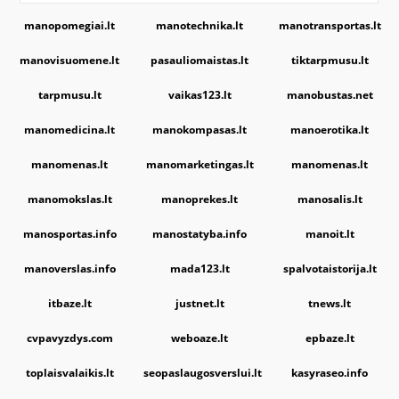
manopomegiai.lt
manotechnika.lt
manotransportas.lt
manovisuomene.lt
pasauliomaistas.lt
tiktarpmusu.lt
tarpmusu.lt
vaikas123.lt
manobustas.net
manomedicina.lt
manokompasas.lt
manoerotika.lt
manomenas.lt
manomarketingas.lt
manomenas.lt
manomokslas.lt
manoprekes.lt
manosalis.lt
manosportas.info
manostatyba.info
manoit.lt
manoverslas.info
mada123.lt
spalvotaistorija.lt
itbaze.lt
justnet.lt
tnews.lt
cvpavyzdys.com
weboaze.lt
epbaze.lt
toplaisvalaikis.lt
seopaslaugosverslui.lt
kasyraseo.info