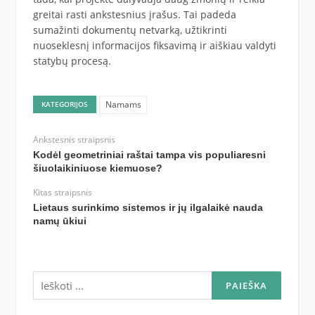
greitai rasti ankstesnius įrašus. Tai padeda
sumažinti dokumentų netvarką, užtikrinti
nuoseklesnį informacijos fiksavimą ir aiškiau valdyti
statybų procesą.
Namams
KATEGORIJOS
Ankstesnis straipsnis
Kodėl geometriniai raštai tampa vis populiaresni
šiuolaikiniuose kiemuose?
Kitas straipsnis
Lietaus surinkimo sistemos ir jų ilgalaikė nauda
namų ūkiui
Ieškoti: