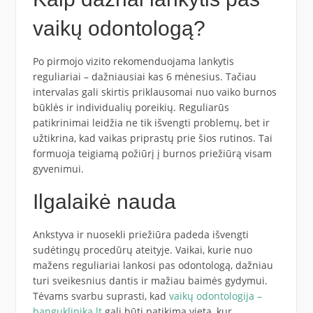
vaikų odontologą?
Po pirmojo vizito rekomenduojama lankytis
reguliariai – dažniausiai kas 6 mėnesius. Tačiau
intervalas gali skirtis priklausomai nuo vaiko burnos
būklės ir individualių poreikių. Reguliarūs
patikrinimai leidžia ne tik išvengti problemų, bet ir
užtikrina, kad vaikas priprastų prie šios rutinos. Tai
formuoja teigiamą požiūrį į burnos priežiūrą visam
gyvenimui.
Ilgalaikė nauda
Ankstyva ir nuosekli priežiūra padeda išvengti
sudėtingų procedūrų ateityje. Vaikai, kurie nuo
mažens reguliariai lankosi pas odontologą, dažniau
turi sveikesnius dantis ir mažiau baimės gydymui.
Tėvams svarbu suprasti, kad
vaikų odontologija –
banguklinika.lt
gali būti patikima vieta, kur