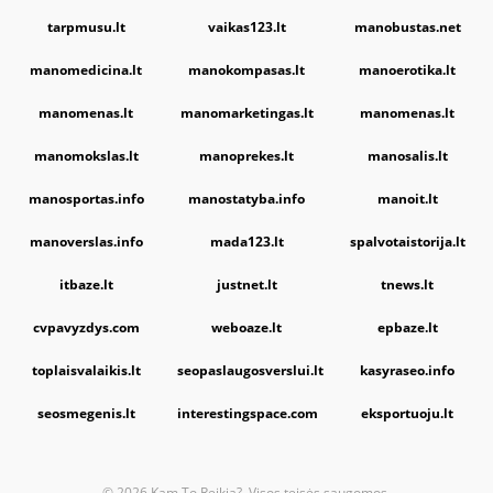
tarpmusu.lt
vaikas123.lt
manobustas.net
manomedicina.lt
manokompasas.lt
manoerotika.lt
manomenas.lt
manomarketingas.lt
manomenas.lt
manomokslas.lt
manoprekes.lt
manosalis.lt
manosportas.info
manostatyba.info
manoit.lt
manoverslas.info
mada123.lt
spalvotaistorija.lt
itbaze.lt
justnet.lt
tnews.lt
cvpavyzdys.com
weboaze.lt
epbaze.lt
toplaisvalaikis.lt
seopaslaugosverslui.lt
kasyraseo.info
seosmegenis.lt
interestingspace.com
eksportuoju.lt
© 2026 Kam To Reikia?. Visos teisės saugomos.