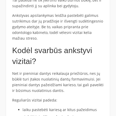
Tai padeda ne tik įvertinti vaiko burnos būklę, bet ir
supažindinti jį su aplinka bei gydytoju.
Ankstyvas apsilankymas leidžia pastebėti galimus
sutrikimus dar jų pradžioje ir išvengti sudėtingesnio
gydymo ateityje. Be to, vaikas pripranta prie
odontologo kabineto, todėl vėlesni vizitai kelia
mažiau streso.
Kodėl svarbūs ankstyvi
vizitai?
Net ir pieniniai dantys reikalauja priežiūros, nes jų
būklė turi įtakos nuolatinių dantų formavimuisi. Jei
pieniniai dantys pažeidžiami karieso, tai gali paveikti
ir būsimus nuolatinius dantis.
Reguliarūs vizitai padeda:
laiku pastebėti kariesą ar kitus pažeidimus