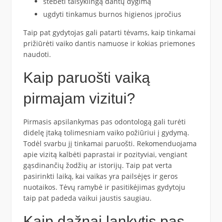
stebėti taisyklingą dantų dygimą
ugdyti tinkamus burnos higienos įpročius
Taip pat gydytojas gali patarti tėvams, kaip tinkamai
prižiūrėti vaiko dantis namuose ir kokias priemones
naudoti.
Kaip paruošti vaiką
pirmajam vizitui?
Pirmasis apsilankymas pas odontologą gali turėti
didelę įtaką tolimesniam vaiko požiūriui į gydymą.
Todėl svarbu jį tinkamai paruošti. Rekomenduojama
apie vizitą kalbėti paprastai ir pozityviai, vengiant
gąsdinančių žodžių ar istorijų. Taip pat verta
pasirinkti laiką, kai vaikas yra pailsėjęs ir geros
nuotaikos. Tėvų ramybė ir pasitikėjimas gydytoju
taip pat padeda vaikui jaustis saugiau.
Kaip dažnai lankytis pas