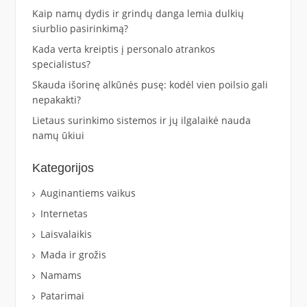
Kaip namų dydis ir grindų danga lemia dulkių
siurblio pasirinkimą?
Kada verta kreiptis į personalo atrankos
specialistus?
Skauda išorinę alkūnės pusę: kodėl vien poilsio gali
nepakakti?
Lietaus surinkimo sistemos ir jų ilgalaikė nauda
namų ūkiui
Kategorijos
Auginantiems vaikus
Internetas
Laisvalaikis
Mada ir grožis
Namams
Patarimai