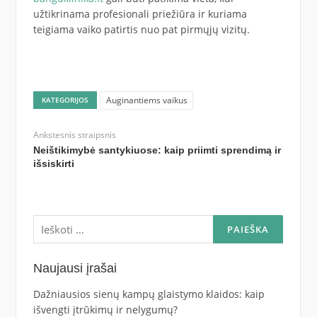
užtikrinama profesionali priežiūra ir kuriama
teigiama vaiko patirtis nuo pat pirmųjų vizitų.
Auginantiems vaikus
KATEGORIJOS
Ankstesnis straipsnis
Neištikimybė santykiuose: kaip priimti sprendimą ir
išsiskirti
Ieškoti:
Naujausi įrašai
Dažniausios sienų kampų glaistymo klaidos: kaip
išvengti įtrūkimų ir nelygumų?