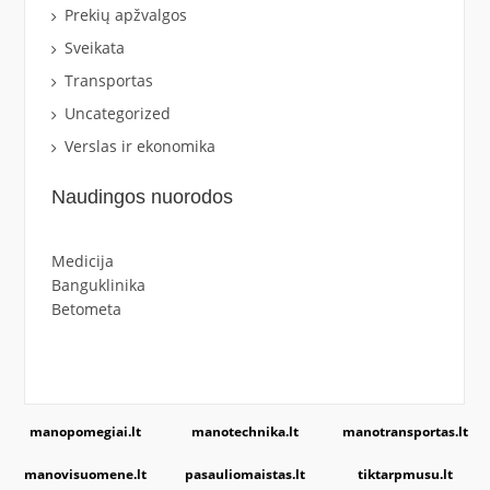
Prekių apžvalgos
Sveikata
Transportas
Uncategorized
Verslas ir ekonomika
Naudingos nuorodos
Medicija
Banguklinika
Betometa
manopomegiai.lt
manotechnika.lt
manotransportas.lt
manovisuomene.lt
pasauliomaistas.lt
tiktarpmusu.lt