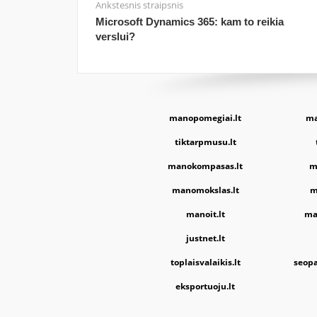
Ankstesnis straipsnis
Microsoft Dynamics 365: kam to reikia
verslui?
manopomegiai.lt
ma
tiktarpmusu.lt
manokompasas.lt
m
manomokslas.lt
m
manoit.lt
ma
justnet.lt
toplaisvalaikis.lt
seopa
eksportuoju.lt