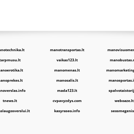
notechnika.lt
manotransportas.lt
manovisuomen
tarpmusu.lt
vaikas123.lt
manobustas.
anoerotika.lt
manomenas.lt
manomarketing
anoprekes.lt
manosalis.lt
manosportas.i
noverslas.info
mada123.lt
spalvotaistorij
tnews.lt
cvpavyzdys.com
weboaze.lt
slaugosverslui.lt
kasyraseo.info
seosmegenis.