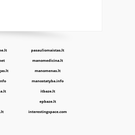
e.lt
pasauliomaistas.lt
net
manomedicina.lt
as.lt
manomenas.lt
nfo
manostatyba.info
a.lt
itbaze.lt
epbaze.lt
lt
interestingspace.com