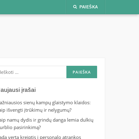
PAIEŠKA
škoti:
aujausi įrašai
ažniausios sienų kampų glaistymo klaidos:
aip išvengti įtrūkimų ir nelygumų?
aip namų dydis ir grindų danga lemia dulkių
iurblio pasirinkimą?
ada verta kreiptis į personalo atrankos