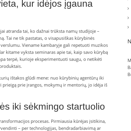
ieta, kur idėjos įgauna
ai atranda tai, ko dažnai trūksta namų studijoje –
ą. Tai ne tik pastatas, o visapusiškas kūrybinės
N
u verslumu. Viename kambaryje gali repetuoti muzikos
dar kitame vyksta seminaras apie tai, kaip savo kūrybą
pa terpė, kurioje eksperimentuoti saugu, o netikėti
M
produktais.
B
B
kurių ištakos glūdi mene: nuo kūrybinių agentūrų iki
i prieigą prie įrangos, mokymų ir mentorių, jo idėja iš
ės iki sėkmingo startuolio
transformacijos procesas. Pirmiausia kūrėjas įsitikina,
įgyvendinti – per technologijas, bendradarbiavimą ar