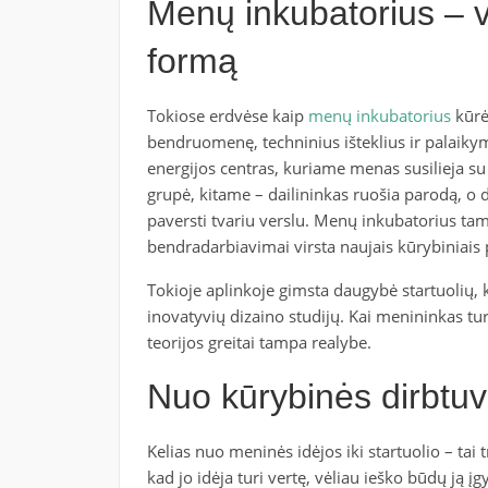
Menų inkubatorius – v
formą
Tokiose erdvėse kaip
menų inkubatorius
kūrėj
bendruomenę, techninius išteklius ir palaikym
energijos centras, kuriame menas susilieja s
grupė, kitame – dailininkas ruošia parodą, o 
paversti tvariu verslu. Menų inkubatorius tam
bendradarbiavimai virsta naujais kūrybiniais 
Tokioje aplinkoje gimsta daugybė startuolių, 
inovatyvių dizaino studijų. Kai menininkas tur
teorijos greitai tampa realybe.
Nuo kūrybinės dirbtuv
Kelias nuo meninės idėjos iki startuolio – tai 
kad jo idėja turi vertę, vėliau ieško būdų ją 