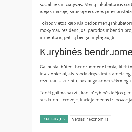
socialines iniciatyvas. Menų inkubatorius čia
idėjas mažoje, saugioje erdvėje, prieš pristatan
Tokios vietos kaip Klaipėdos menų inkubatoriai
mokymai, rezidencijos, parodos ir bendri proje
ir mentorių patirtį bei galimybę augti.
Kūrybinės bendruome
Galiausiai būtent bendruomenė lemia, kiek toli 
ir vizionieriai, atsiranda drąsa imtis ambici
rezultatu – kūriniu, paslauga ar net sėkmingu v
Todėl galima sakyti, kad kūrybinės idėjos gims
susikuria – erdvėje, kurioje menas ir inovacija
Verslas ir ekonomika
KATEGORIJOS