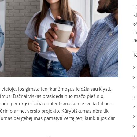
s
S
g
L
n
K
vietoje. Jos gimsta ten, kur žmogus leidžia sau klysti,
dimus. Dažnai viskas prasideda nuo mažo piešinio,
 atrodo per drąsi. Tačiau būtent smalsumas veda toliau –
kūrinio ar net verslo projekto. Kūrybiškumas nėra tik
klumas bei gebėjimas pamatyti vertę ten, kur kiti jos dar