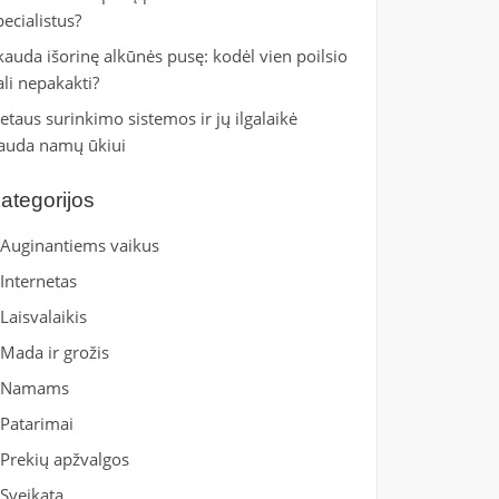
pecialistus?
kauda išorinę alkūnės pusę: kodėl vien poilsio
ali nepakakti?
ietaus surinkimo sistemos ir jų ilgalaikė
auda namų ūkiui
ategorijos
Auginantiems vaikus
Internetas
Laisvalaikis
Mada ir grožis
Namams
Patarimai
Prekių apžvalgos
Sveikata