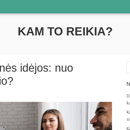
KAM TO REIKIA?
Ie
nės idėjos: nuo
lio?
N
D
k
K
s
K