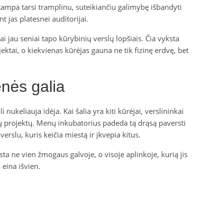
 tampa tarsi tramplinu, suteikiančiu galimybę išbandyti
t jas platesnei auditorijai.
 jau seniai tapo kūrybinių verslų lopšiais. Čia vyksta
ktai, o kiekvienas kūrėjas gauna ne tik fizinę erdvę, bet
nės galia
nukeliauja idėja. Kai šalia yra kiti kūrėjai, verslininkai
ngų projektų. Menų inkubatorius padeda tą drąsą paversti
erslu, kuris keičia miestą ir įkvepia kitus.
ta ne vien žmogaus galvoje, o visoje aplinkoje, kurią jis
 eina išvien.