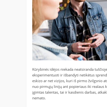
Kūrybinės idėjos niekada neatsiranda tuščioje 
eksperimentuoti ir išbandyti netikėtus spren
eskizo ar net vizijos, kuri iš pirmo žvilgsnio
nuo pirmųjų linijų ant popieriaus iki realaus 
įgimtas talentas, tai ir kasdienis darbas, atka
nemato.