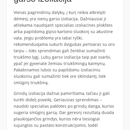
Vienas pagrindinių dalykų, į kurį reikia atkreipti
dėmesį, yra sienų garso izoliacija. Dažniausiai ji
atliekama naudojant specialias izoliacines plokštes
arba papildomą gipso kartono sluoksnį su akustine
vata. Jeigu problema yra labai ryški,
rekomenduojama sukurti dvigubas pertvaras su oro
tarpu – toks sprendimas gali ženkliai sumažinti
triukšmo lygį. Lubų garso izoliacija taip pat svarbi,
ypač jei gyvenate žemiau triukšmingų kaimynų.
Pakabinamos lubos su papildomu izoliaciniu
sluoksniu gali sumažinti tiek ore sklindantį, tiek
smūginį triukšmą.
Grindų izoliacija dažnai pamirštama, tačiau ji gali
turėti didelį poveikį. Geriausias sprendimas –
naudoti specialias paklotes po grindų danga, kurios
sugeria smūginį garsą. Dar geresnį rezultatą duoda
plaukiojančios grindys, kurios nėra tiesiogiai
sujungtos su pastato konstrukcijomis, todėl