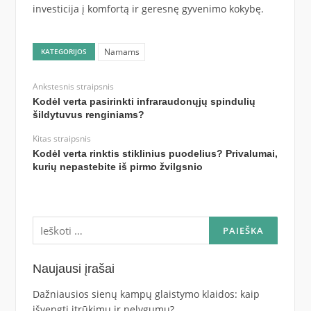
investicija į komfortą ir geresnę gyvenimo kokybę.
Namams
KATEGORIJOS
Ankstesnis straipsnis
Kodėl verta pasirinkti infraraudonųjų spindulių
šildytuvus renginiams?
Kitas straipsnis
Kodėl verta rinktis stiklinius puodelius? Privalumai,
kurių nepastebite iš pirmo žvilgsnio
Ieškoti:
Naujausi įrašai
Dažniausios sienų kampų glaistymo klaidos: kaip
išvengti įtrūkimų ir nelygumų?