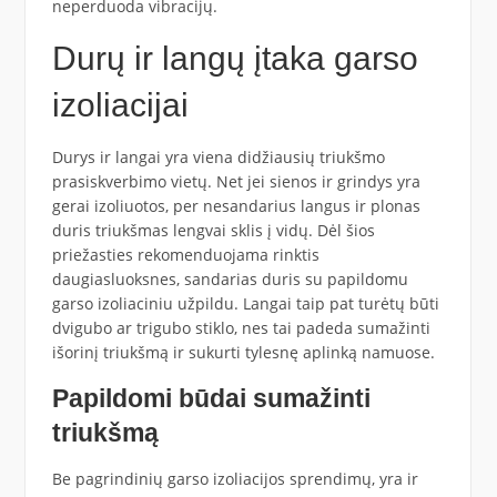
neperduoda vibracijų.
Durų ir langų įtaka garso
izoliacijai
Durys ir langai yra viena didžiausių triukšmo
prasiskverbimo vietų. Net jei sienos ir grindys yra
gerai izoliuotos, per nesandarius langus ir plonas
duris triukšmas lengvai sklis į vidų. Dėl šios
priežasties rekomenduojama rinktis
daugiasluoksnes, sandarias duris su papildomu
garso izoliaciniu užpildu. Langai taip pat turėtų būti
dvigubo ar trigubo stiklo, nes tai padeda sumažinti
išorinį triukšmą ir sukurti tylesnę aplinką namuose.
Papildomi būdai sumažinti
triukšmą
Be pagrindinių garso izoliacijos sprendimų, yra ir