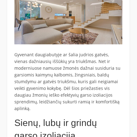
Gyvenant daugiabutyje ar šalia judrios gatvės,
vienas dažniausių iššūkių yra triukšmas. Net ir
moderniuose namuose žmonės dažnai susiduria su
garsiomis kaimynų kalbomis, žingsniais, baldų
stumdymu ar gatvės triukšmu, kuris gali neigiamai
veikti gyvenimo kokybę. Dėl šios priežasties vis
daugiau žmonių ieško efektyvių garso izoliacijos
sprendimų, leidžiančių sukurti ramią ir komfortišką
aplinką.
Sienų, lubų ir grindų
garso izoliacija