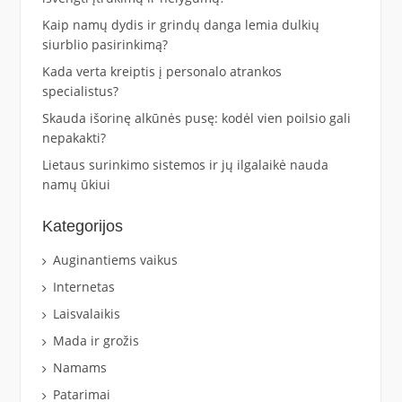
Kaip namų dydis ir grindų danga lemia dulkių
siurblio pasirinkimą?
Kada verta kreiptis į personalo atrankos
specialistus?
Skauda išorinę alkūnės pusę: kodėl vien poilsio gali
nepakakti?
Lietaus surinkimo sistemos ir jų ilgalaikė nauda
namų ūkiui
Kategorijos
Auginantiems vaikus
Internetas
Laisvalaikis
Mada ir grožis
Namams
Patarimai