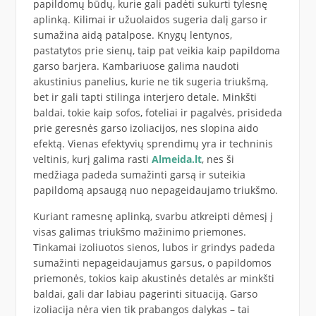
papildomų būdų, kurie gali padėti sukurti tylesnę
aplinką. Kilimai ir užuolaidos sugeria dalį garso ir
sumažina aidą patalpose. Knygų lentynos,
pastatytos prie sienų, taip pat veikia kaip papildoma
garso barjera. Kambariuose galima naudoti
akustinius panelius, kurie ne tik sugeria triukšmą,
bet ir gali tapti stilinga interjero detale. Minkšti
baldai, tokie kaip sofos, foteliai ir pagalvės, prisideda
prie geresnės garso izoliacijos, nes slopina aido
efektą. Vienas efektyvių sprendimų yra ir techninis
veltinis, kurį galima rasti
Almeida.lt
, nes ši
medžiaga padeda sumažinti garsą ir suteikia
papildomą apsaugą nuo nepageidaujamo triukšmo.
Kuriant ramesnę aplinką, svarbu atkreipti dėmesį į
visas galimas triukšmo mažinimo priemones.
Tinkamai izoliuotos sienos, lubos ir grindys padeda
sumažinti nepageidaujamus garsus, o papildomos
priemonės, tokios kaip akustinės detalės ar minkšti
baldai, gali dar labiau pagerinti situaciją. Garso
izoliacija nėra vien tik prabangos dalykas – tai