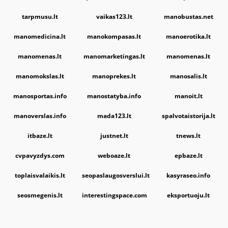
tarpmusu.lt
vaikas123.lt
manobustas.net
manomedicina.lt
manokompasas.lt
manoerotika.lt
manomenas.lt
manomarketingas.lt
manomenas.lt
manomokslas.lt
manoprekes.lt
manosalis.lt
manosportas.info
manostatyba.info
manoit.lt
manoverslas.info
mada123.lt
spalvotaistorija.lt
itbaze.lt
justnet.lt
tnews.lt
cvpavyzdys.com
weboaze.lt
epbaze.lt
toplaisvalaikis.lt
seopaslaugosverslui.lt
kasyraseo.info
seosmegenis.lt
interestingspace.com
eksportuoju.lt