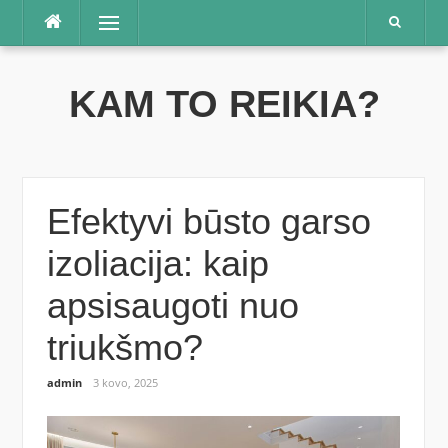
Praleisti
Meniu
KAM TO REIKIA?
Efektyvi būsto garso
izoliacija: kaip
apsisaugoti nuo
triukšmo?
admin
3 kovo, 2025