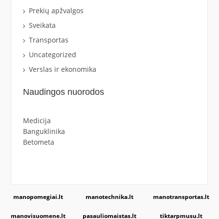
Prekių apžvalgos
Sveikata
Transportas
Uncategorized
Verslas ir ekonomika
Naudingos nuorodos
Medicija
Banguklinika
Betometa
manopomegiai.lt
manotechnika.lt
manotransportas.lt
manovisuomene.lt
pasauliomaistas.lt
tiktarpmusu.lt