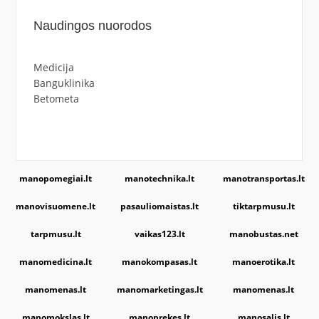
Naudingos nuorodos
Medicija
Banguklinika
Betometa
manopomegiai.lt
manotechnika.lt
manotransportas.lt
manovisuomene.lt
pasauliomaistas.lt
tiktarpmusu.lt
tarpmusu.lt
vaikas123.lt
manobustas.net
manomedicina.lt
manokompasas.lt
manoerotika.lt
manomenas.lt
manomarketingas.lt
manomenas.lt
manomokslas.lt
manoprekes.lt
manosalis.lt