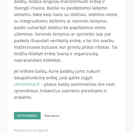
daiktų, leidžia lengviau transformuoti erdvę ir
išvengti chaoso. Baldai su paslėptomis laikymo
vietomis, tokie kaip lovos su stalčiais, sėdimos vietos
su integruotomis dėžėmis ar sieninės lentynos,
padės sutvarkyti daiktus be papildomos vietos
užėmimo. Sieninės lentynos ar spintelės taip pat
padeda išnaudoti vertikalią erdvę, o tai itin svarbu
mažesniuose butuose, kur grindų plotas ribotas. Tai
leidžia išlaikyti erdvę švarią ir organizuotą,
neprarandant estetikos.
Jei ieškote baldų, kurie padėtų jums sukurti
daugiafunkcinę erdvę, juos galite įsigyti
Unminimal.lt
– platus baldų asortimentas leis rasti
sprendimus, tinkančius įvairiems poreikiams ir
erdvėms.
Namams
KATEGORIJOS
Ankstesnis straipsnis