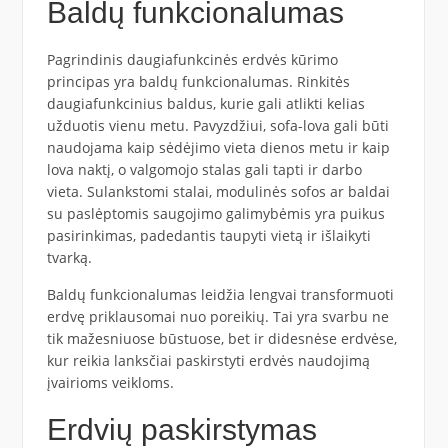
Baldų funkcionalumas
Pagrindinis daugiafunkcinės erdvės kūrimo
principas yra baldų funkcionalumas. Rinkitės
daugiafunkcinius baldus, kurie gali atlikti kelias
užduotis vienu metu. Pavyzdžiui, sofa-lova gali būti
naudojama kaip sėdėjimo vieta dienos metu ir kaip
lova naktį, o valgomojo stalas gali tapti ir darbo
vieta. Sulankstomi stalai, modulinės sofos ar baldai
su paslėptomis saugojimo galimybėmis yra puikus
pasirinkimas, padedantis taupyti vietą ir išlaikyti
tvarką.
Baldų funkcionalumas leidžia lengvai transformuoti
erdvę priklausomai nuo poreikių. Tai yra svarbu ne
tik mažesniuose būstuose, bet ir didesnėse erdvėse,
kur reikia lanksčiai paskirstyti erdvės naudojimą
įvairioms veikloms.
Erdvių paskirstymas