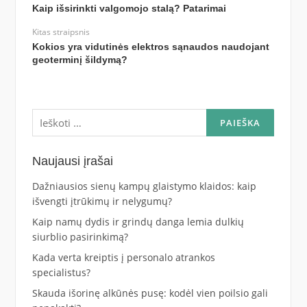
Kaip išsirinkti valgomojo stalą? Patarimai
Kitas straipsnis
Kokios yra vidutinės elektros sąnaudos naudojant
geoterminį šildymą?
Ieškoti:
Naujausi įrašai
Dažniausios sienų kampų glaistymo klaidos: kaip
išvengti įtrūkimų ir nelygumų?
Kaip namų dydis ir grindų danga lemia dulkių
siurblio pasirinkimą?
Kada verta kreiptis į personalo atrankos
specialistus?
Skauda išorinę alkūnės pusę: kodėl vien poilsio gali