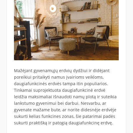
Mažėjant gyvenamųjų erdvių dydžiui ir didėjant
poreikiui pritaikyti namus įvairioms veikloms,
daugiafunkcinės erdvės tampa itin populiarios.
Tinkamai suprojektuota daugiafunkcinė erdvė
leidžia maksimaliai išnaudoti namų plotą ir suteikia
lankstumo gyvenimui bei darbui. Nesvarbu, ar
gyvenate mažame bute, ar norite didesnėje erdvėje
sukurti kelias funkcines zonas, šie patarimai padės
sukurti praktišką ir patogią daugiafunkcinę erdvę.