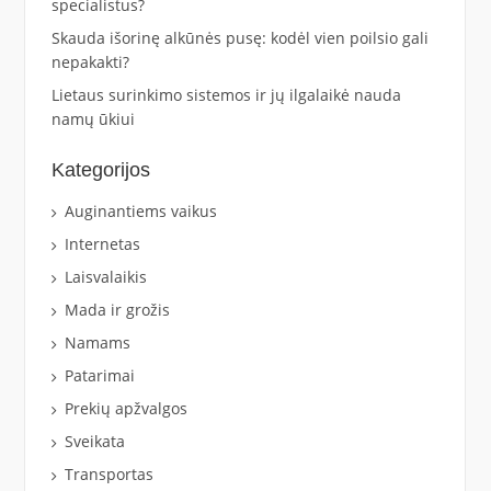
specialistus?
Skauda išorinę alkūnės pusę: kodėl vien poilsio gali
nepakakti?
Lietaus surinkimo sistemos ir jų ilgalaikė nauda
namų ūkiui
Kategorijos
Auginantiems vaikus
Internetas
Laisvalaikis
Mada ir grožis
Namams
Patarimai
Prekių apžvalgos
Sveikata
Transportas