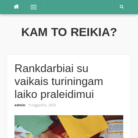
Praleisti
Meniu
KAM TO REIKIA?
Rankdarbiai su
vaikais turiningam
laiko praleidimui
admin
9 rugpjūčio, 2023