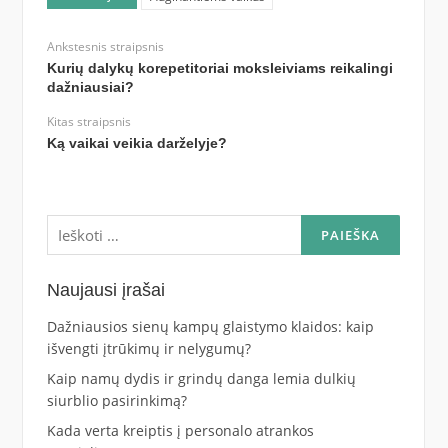
Ankstesnis straipsnis
Kurių dalykų korepetitoriai moksleiviams reikalingi
dažniausiai?
Kitas straipsnis
Ką vaikai veikia darželyje?
Ieškoti:
Naujausi įrašai
Dažniausios sienų kampų glaistymo klaidos: kaip
išvengti įtrūkimų ir nelygumų?
Kaip namų dydis ir grindų danga lemia dulkių
siurblio pasirinkimą?
Kada verta kreiptis į personalo atrankos