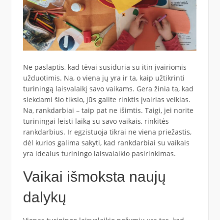
Ne paslaptis, kad tėvai susiduria su itin įvairiomis
užduotimis. Na, o viena jų yra ir ta, kaip užtikrinti
turiningą laisvalaikį savo vaikams. Gera žinia ta, kad
siekdami šio tikslo, jūs galite rinktis įvairias veiklas.
Na, rankdarbiai – taip pat ne išimtis. Taigi, jei norite
turiningai leisti laiką su savo vaikais, rinkitės
rankdarbius. Ir egzistuoja tikrai ne viena priežastis,
dėl kurios galima sakyti, kad rankdarbiai su vaikais
yra idealus turiningo laisvalaikio pasirinkimas.
Vaikai išmoksta naujų
dalykų