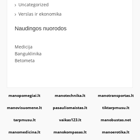
Uncategorized
Verslas ir ekonomika
Naudingos nuorodos
Medicija
Banguklinika
Betometa
manopomegiai.lt
manotechnika.lt
manotransportas.lt
manovisuomene.lt
pasauliomaistas.lt
tiktarpmusu.lt
tarpmusu.lt
vaikas123.lt
manobustas.net
manomedicina.lt
manokompasas.lt
manoerotika.lt