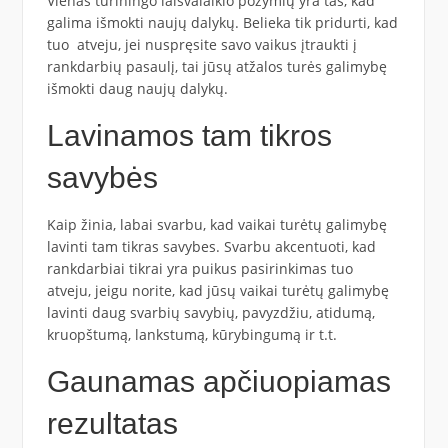
Vienas turiningo laisvalaikio požymių yra tas, kad
galima išmokti naujų dalykų. Belieka tik pridurti, kad
tuo atveju, jei nuspręsite savo vaikus įtraukti į
rankdarbių pasaulį, tai jūsų atžalos turės galimybę
išmokti daug naujų dalykų.
Lavinamos tam tikros
savybės
Kaip žinia, labai svarbu, kad vaikai turėtų galimybę
lavinti tam tikras savybes. Svarbu akcentuoti, kad
rankdarbiai tikrai yra puikus pasirinkimas tuo
atveju, jeigu norite, kad jūsų vaikai turėtų galimybę
lavinti daug svarbių savybių, pavyzdžiu, atidumą,
kruopštumą, lankstumą, kūrybingumą ir t.t.
Gaunamas apčiuopiamas
rezultatas