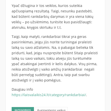
Ypač džiugina ir tos veiklos, kurios suteikia
apčiuopiamą rezultatą. Taigi, nesunku pastebėti,
kad būtent rankdarbių darymas ir yra viena tokių
veiklų – po užsiėmimo, turėsite kuo pasidžiaugti:
atviruku, knygos skirtuku ir t.t.
Taigi, kaip matyti, rankdarbiai tikrai yra geras
pasirinkimas, jeigu jūs norite turiningai praleisti
laiką su savo atžalomis. Na, o pabaigai belieka tik
pridurti, kad, jeigu nuspręsite būtent šitaip praleisti
laiką su savo vaikais, tokiu atveju jūs turėtumėte
ypač atsakingai įvertinti ir kelis dalykus. Visų pirma,
reikia atsižvelgti į vaiko amžių (rankdarbiai negali
būti pernelyg sudėtingi). Antra, taip pat svarbu
atsižvelgti ir į vaiko pomėgius.
Daugiau info
https://laisvalaikis24.lt/category/rankdarbiai/
.
Auginantiems vaikus
KATEGORIJOS