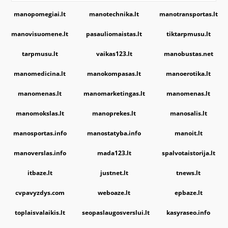
manopomegiai.lt
manotechnika.lt
manotransportas.lt
manovisuomene.lt
pasauliomaistas.lt
tiktarpmusu.lt
tarpmusu.lt
vaikas123.lt
manobustas.net
manomedicina.lt
manokompasas.lt
manoerotika.lt
manomenas.lt
manomarketingas.lt
manomenas.lt
manomokslas.lt
manoprekes.lt
manosalis.lt
manosportas.info
manostatyba.info
manoit.lt
manoverslas.info
mada123.lt
spalvotaistorija.lt
itbaze.lt
justnet.lt
tnews.lt
cvpavyzdys.com
weboaze.lt
epbaze.lt
toplaisvalaikis.lt
seopaslaugosverslui.lt
kasyraseo.info