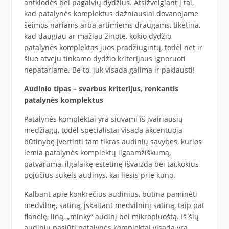
antklodės bei pagalvių dydžius. Atsižvelgiant į tai,
kad patalynės komplektus dažniausiai dovanojame
šeimos nariams arba artimiems draugams, tikėtina,
kad daugiau ar mažiau žinote, kokio dydžio
patalynės komplektas juos pradžiugintų, todėl net ir
šiuo atveju tinkamo dydžio kriterijaus ignoruoti
nepatariame. Be to, juk visada galima ir paklausti!
Audinio tipas – svarbus kriterijus, renkantis
patalynės komplektus
Patalynės komplektai yra siuvami iš įvairiausių
medžiagų, todėl specialistai visada akcentuoja
būtinybę įvertinti tam tikras audinių savybes, kurios
lemia patalynės komplektų ilgaamžiškumą,
patvarumą, ilgalaikę estetinę išvaizdą bei tai,kokius
pojūčius sukels audinys, kai liesis prie kūno.
Kalbant apie konkrečius audinius, būtina paminėti
medvilnę, satiną, įskaitant medvilninį satiną, taip pat
flanelę, liną, „minky“ audinį bei mikropluoštą. Iš šių
audinių pasiūti patalynės komplektai visada yra