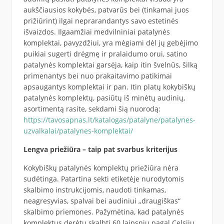
aukščiausios kokybės, patvarūs bei (tinkamai juos
prižiūrint) ilgai neprarandantys savo estetinės
išvaizdos. Ilgaamžiai medvilniniai patalynės
komplektai, pavyzdžiui, yra mėgiami dėl jų gebėjimo
puikiai sugerti drėgmę ir pralaidumo orui, satino
patalynės komplektai garsėja, kaip itin švelnūs, šilką
primenantys bei nuo prakaitavimo patikimai
apsaugantys komplektai ir pan. Itin platų kokybiškų
patalynės komplektų, pasiūtų iš minėtų audinių,
asortimentą rasite, sekdami šią nuorodą:
https://tavosapnas.lt/katalogas/patalyne/patalynes-
uzvalkalai/patalynes-komplektai/
Lengva priežiūra – taip pat svarbus kriterijus
Kokybiškų patalynės komplektų priežiūra nėra
sudėtinga. Patartina sekti etiketėje nurodytomis
skalbimo instrukcijomis, naudoti tinkamas,
neagresyvias, spalvai bei audiniui „draugiškas“
skalbimo priemones. Pažymėtina, kad patalynės
komplektus derėtų skalbti 60 laipsnių pagal Celsijų