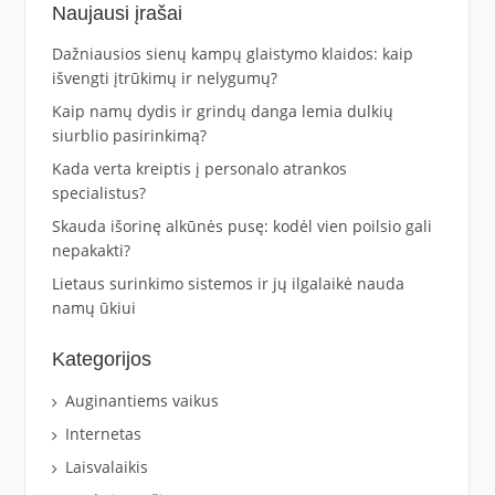
Naujausi įrašai
Dažniausios sienų kampų glaistymo klaidos: kaip
išvengti įtrūkimų ir nelygumų?
Kaip namų dydis ir grindų danga lemia dulkių
siurblio pasirinkimą?
Kada verta kreiptis į personalo atrankos
specialistus?
Skauda išorinę alkūnės pusę: kodėl vien poilsio gali
nepakakti?
Lietaus surinkimo sistemos ir jų ilgalaikė nauda
namų ūkiui
Kategorijos
Auginantiems vaikus
Internetas
Laisvalaikis