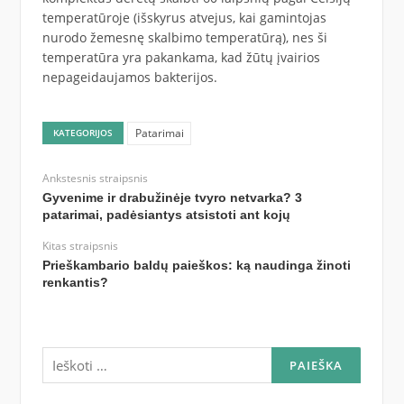
temperatūroje (išskyrus atvejus, kai gamintojas
nurodo žemesnę skalbimo temperatūrą), nes ši
temperatūra yra pakankama, kad žūtų įvairios
nepageidaujamos bakterijos.
Patarimai
KATEGORIJOS
Ankstesnis straipsnis
Gyvenime ir drabužinėje tvyro netvarka? 3
patarimai, padėsiantys atsistoti ant kojų
Kitas straipsnis
Prieškambario baldų paieškos: ką naudinga žinoti
renkantis?
Ieškoti: