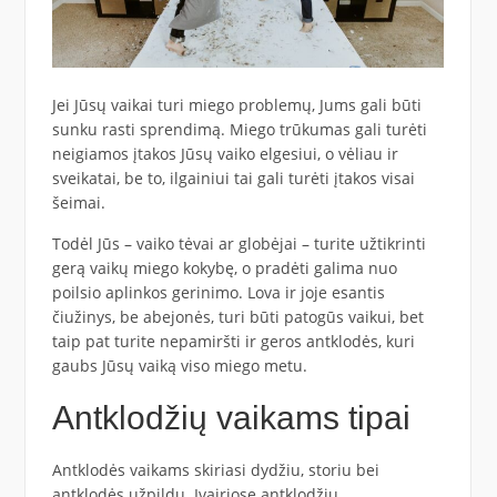
Jei Jūsų vaikai turi miego problemų, Jums gali būti
sunku rasti sprendimą. Miego trūkumas gali turėti
neigiamos įtakos Jūsų vaiko elgesiui, o vėliau ir
sveikatai, be to, ilgainiui tai gali turėti įtakos visai
šeimai.
Todėl Jūs – vaiko tėvai ar globėjai – turite užtikrinti
gerą vaikų miego kokybę, o pradėti galima nuo
poilsio aplinkos gerinimo. Lova ir joje esantis
čiužinys, be abejonės, turi būti patogūs vaikui, bet
taip pat turite nepamiršti ir geros antklodės, kuri
gaubs Jūsų vaiką viso miego metu.
Antklodžių vaikams tipai
Antklodės vaikams skiriasi dydžiu, storiu bei
antklodės užpildu. Įvairiose antklodžių