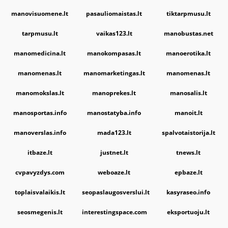
manovisuomene.lt
pasauliomaistas.lt
tiktarpmusu.lt
tarpmusu.lt
vaikas123.lt
manobustas.net
manomedicina.lt
manokompasas.lt
manoerotika.lt
manomenas.lt
manomarketingas.lt
manomenas.lt
manomokslas.lt
manoprekes.lt
manosalis.lt
manosportas.info
manostatyba.info
manoit.lt
manoverslas.info
mada123.lt
spalvotaistorija.lt
itbaze.lt
justnet.lt
tnews.lt
cvpavyzdys.com
weboaze.lt
epbaze.lt
toplaisvalaikis.lt
seopaslaugosverslui.lt
kasyraseo.info
seosmegenis.lt
interestingspace.com
eksportuoju.lt