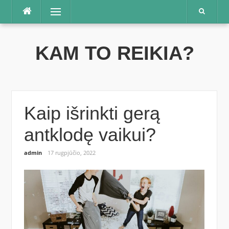
Praleisti
Meniu
KAM TO REIKIA?
Kaip išrinkti gerą
antklodę vaikui?
admin
17 rugpjūčio, 2022