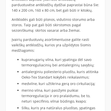
parduotuvėse antklodžių dydžiai paprastai būna šie:
140 x 200 cm, 160 x 80 cm, bet gali būti ir kitokių.
Antklodės gali būti plonos, vidutinio storumo arba
storos. Taip pat gali būti skirstomos pagal
sezoniškumą: skirtos vasarai arba žiemai.
Įvairių parduotuvių asortimentuose galite rasti
vaikiškų antklodžių, kurios yra užpildytos šiomis
medžiagomis:
kupranugarių vilna, kuri ypatinga dėl savo
termoreguliacinių bei antialerginių savybių;
antialerginiu poliesterio pluoštu, kuris
atitinka
Oeko-Tex Standart kokybės reikalavimus;
medvilne, kuri užtikrina gerą oro cirkuliaciją;
merino vilna, kuri pasižymi puikiai
termoreguliacija ir oro pralaidumu, be to,
neturi specifinio, vilnai būdingo, kvapo;
šilku, kuris yra natūralus pluoštas, ypatingas