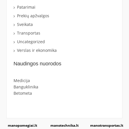
Patarimai
Prekių apžvalgos
Sveikata
Transportas
Uncategorized
Verslas ir ekonomika
Naudingos nuorodos
Medicija
Banguklinika
Betometa
manopomegiai.lt
manotechnika.lt
manotransportas.lt