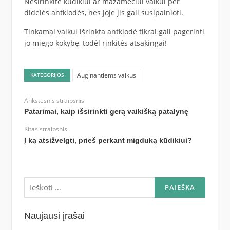
Nesirinkite kūdikiui ar mažamečiui vaikui per
didelės antklodės, nes joje jis gali susipainioti.
Tinkamai vaikui išrinkta antklodė tikrai gali pagerinti
jo miego kokybę, todėl rinkitės atsakingai!
Auginantiems vaikus
KATEGORIJOS
Ankstesnis straipsnis
Patarimai, kaip išsirinkti gerą vaikišką patalynę
Kitas straipsnis
Į ką atsižvelgti, prieš perkant migduką kūdikiui?
Ieškoti:
Naujausi įrašai