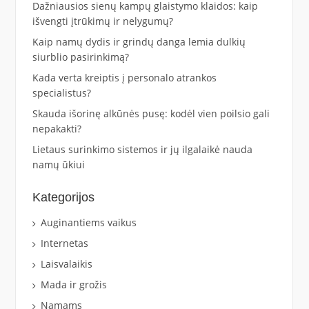
Dažniausios sienų kampų glaistymo klaidos: kaip
išvengti įtrūkimų ir nelygumų?
Kaip namų dydis ir grindų danga lemia dulkių
siurblio pasirinkimą?
Kada verta kreiptis į personalo atrankos
specialistus?
Skauda išorinę alkūnės pusę: kodėl vien poilsio gali
nepakakti?
Lietaus surinkimo sistemos ir jų ilgalaikė nauda
namų ūkiui
Kategorijos
Auginantiems vaikus
Internetas
Laisvalaikis
Mada ir grožis
Namams