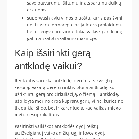
savo patvarumu, šiltumu ir atsparumu dulkių
erkutėms;
superwash avių vilnos pluoštu, kuris pasižymi
ne tik gera termoreguliacija ir oro pralaidumu,
bet ir lengva priežiūra: tokią vaikišką antklodę
galima skalbti skalbimo mašinoje.
Kaip išsirinkti gerą
antklodę vaikui?
Renkantis vaikišką antklodę, derėtų atsižvelgti į
sezoną. Vasarą derėtų rinktis ploną antklodę, kuri
užtikrintų gerą oro cirkuliaciją, o žiemą – antklodę,
užpildyta merino arba kupranugarių vilna, kurios ne
tik puikiai šildo, bet ir garantuoja, kad vaikas miego
metu nesuprakaituos.
Pasirinkti vaikiškos antklodės dydį reiktų,
atsižvelgiant į vaiko amžių, ūgį ir lovos dydį.