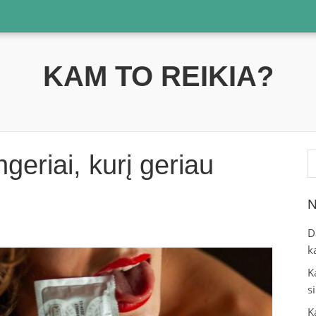
KAM TO REIKIA?
Ie
ngeriai, kurį geriau
N
D
k
K
s
K