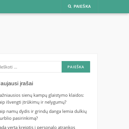
PAIEŠKA
škoti:
aujausi įrašai
ažniausios sienų kampų glaistymo klaidos:
aip išvengti įtrūkimų ir nelygumų?
aip namų dydis ir grindų danga lemia dulkių
iurblio pasirinkimą?
ada verta kreiptis į personalo atrankos