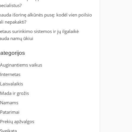
pecialistus?
kauda išorinę alkūnės pusę: kodėl vien poilsio
ali nepakakti?
ietaus surinkimo sistemos ir jų ilgalaikė
auda namų ūkiui
ategorijos
Auginantiems vaikus
Internetas
Laisvalaikis
Mada ir grožis
Namams
Patarimai
Prekių apžvalgos
Sveikata