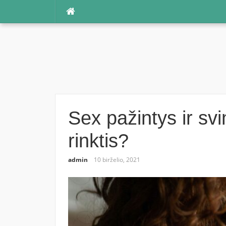
Praleisti
Sex pažintys ir svi
rinktis?
admin
10 birželio, 2021