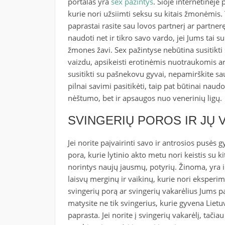
portalas yra
sex pažintys
. Šioje internetinėje
kurie nori užsiimti seksu su kitais žmonėmis. T
paprastai rasite sau lovos partnerį ar partnerę.
naudoti net ir tikro savo vardo, jei Jums tai
žmones žavi. Sex pažintyse nebūtina susitikti 
vaizdu, apsikeisti erotinėmis nuotraukomis ar 
susitikti su pašnekovu gyvai, nepamirškite sau
pilnai savimi pasitikėti, taip pat būtinai nau
nėštumo, bet ir apsaugos nuo venerinių ligų.
SVINGERIŲ POROS IR JŲ 
Jei norite paįvairinti savo ir antrosios pusės 
pora, kurie lytinio akto metu nori keistis su ki
norintys naujų jausmų, potyrių. Žinoma, yra i
laisvų merginų ir vaikinų, kurie nori eksperimen
svingerių porą ar svingerių vakarėlius Jums p
matysite ne tik svingerius, kurie gyvena Lietuvo
paprasta. Jei norite į svingerių vakarėlį, tačiau