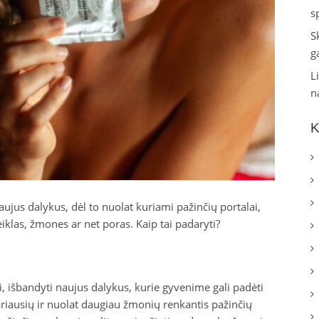
s
S
g
L
n
K
jus dalykus, dėl to nuolat kuriami pažinčių portalai,
klas, žmones ar net poras. Kaip tai padaryti?
i, išbandyti naujus dalykus, kurie gyvenime gali padėti
iariausių ir nuolat daugiau žmonių renkantis pažinčių