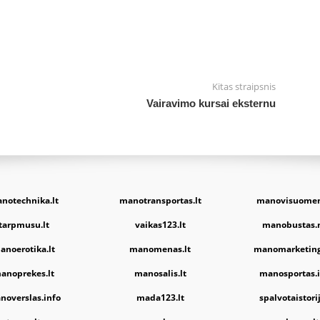
Kitas straipsnis
Vairavimo kursai eksternu
notechnika.lt
manotransportas.lt
manovisuomen
tarpmusu.lt
vaikas123.lt
manobustas.
anoerotika.lt
manomenas.lt
manomarketing
anoprekes.lt
manosalis.lt
manosportas.i
noverslas.info
mada123.lt
spalvotaistorij