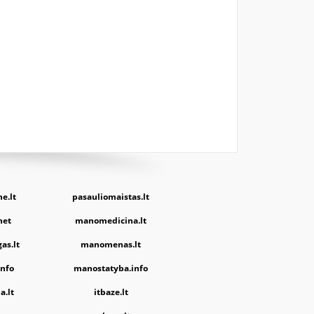
e.lt
pasauliomaistas.lt
net
manomedicina.lt
as.lt
manomenas.lt
nfo
manostatyba.info
a.lt
itbaze.lt