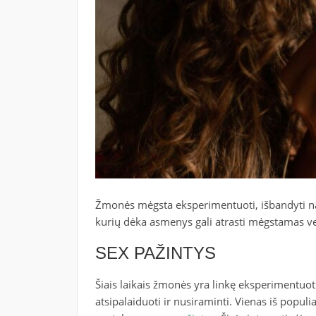
Žmonės mėgsta eksperimentuoti, išbandyti nau
kurių dėka asmenys gali atrasti mėgstamas vei
SEX PAŽINTYS
Šiais laikais žmonės yra linkę eksperimentuot
atsipalaiduoti ir nusiraminti. Vienas iš popul