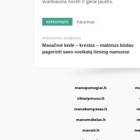
svarbiausia norėti ir gerai jaustis.
Patarimai
KATEGORIJOS
Ankstesnis straipsnis
Masažinė kėdė – krėslas – malonus būdas
pagerinti savo sveikatą tiesiog namuose
manopomegiai.lt
ma
tiktarpmusu.lt
manokompasas.lt
m
manomokslas.lt
m
manoit.lt
ma