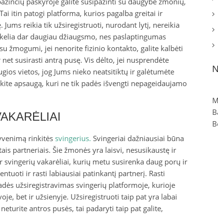
 pažinčių paskyroje galite susipažinti su daugybe žmonių,
ai itin patogi platforma, kurios pagalba greitai ir
 Jums reikia tik užsiregistruoti, nurodant lytį, nereikia
 sukelia dar daugiau džiaugsmo, nes paslaptingumas
su žmogumi, jei nenorite fizinio kontakto, galite kalbėti
net susirasti antrą pusę. Vis dėlto, jei nusprendėte
N
gios vietos, jog Jums nieko neatsitiktų ir galėtumėte
dokite apsaugą, kuri ne tik padės išvengti nepageidaujamo
M
B
VAKARĖLIAI
B
gyvenimą rinkitės
svingerius.
Svingeriai dažniausiai būna
tais partneriais. Šie žmonės yra laisvi, nesusikaustę ir
r svingerių vakarėliai, kurių metu susirenka daug porų ir
tuoti ir rasti labiausiai patinkantį partnerį. Rasti
adės užsiregistravimas svingerių platformoje, kurioje
je, bet ir užsienyje. Užsiregistruoti taip pat yra labai
 neturite antros pusės, tai padaryti taip pat galite,