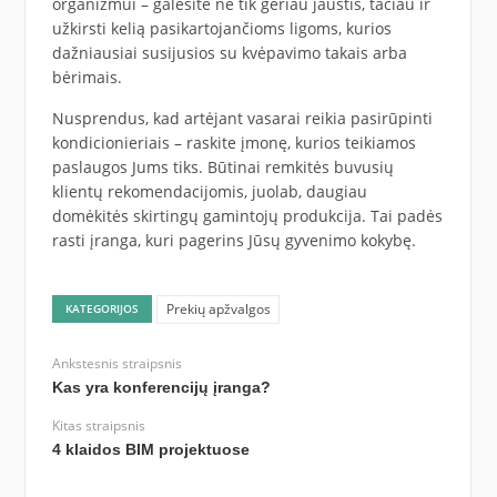
organizmui – galėsite ne tik geriau jaustis, tačiau ir
užkirsti kelią pasikartojančioms ligoms, kurios
dažniausiai susijusios su kvėpavimo takais arba
bėrimais.
Nusprendus, kad artėjant vasarai reikia pasirūpinti
kondicionieriais – raskite įmonę, kurios teikiamos
paslaugos Jums tiks. Būtinai remkitės buvusių
klientų rekomendacijomis, juolab, daugiau
domėkitės skirtingų gamintojų produkcija. Tai padės
rasti įranga, kuri pagerins Jūsų gyvenimo kokybę.
Prekių apžvalgos
KATEGORIJOS
Ankstesnis straipsnis
Kas yra konferencijų įranga?
Kitas straipsnis
4 klaidos BIM projektuose