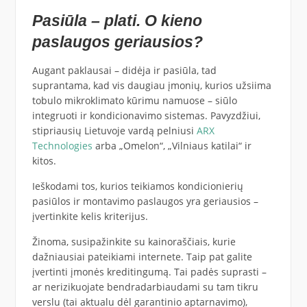
Pasiūla – plati. O kieno
paslaugos geriausios?
Augant paklausai – didėja ir pasiūla, tad
suprantama, kad vis daugiau įmonių, kurios užsiima
tobulo mikroklimato kūrimu namuose – siūlo
integruoti ir kondicionavimo sistemas. Pavyzdžiui,
stipriausių Lietuvoje vardą pelniusi
ARX
Technologies
arba „Omelon“, „Vilniaus katilai“ ir
kitos.
Ieškodami tos, kurios teikiamos kondicionierių
pasiūlos ir montavimo paslaugos yra geriausios –
įvertinkite kelis kriterijus.
Žinoma, susipažinkite su kainoraščiais, kurie
dažniausiai pateikiami internete. Taip pat galite
įvertinti įmonės kreditingumą. Tai padės suprasti –
ar nerizikuojate bendradarbiaudami su tam tikru
verslu (tai aktualu dėl garantinio aptarnavimo),