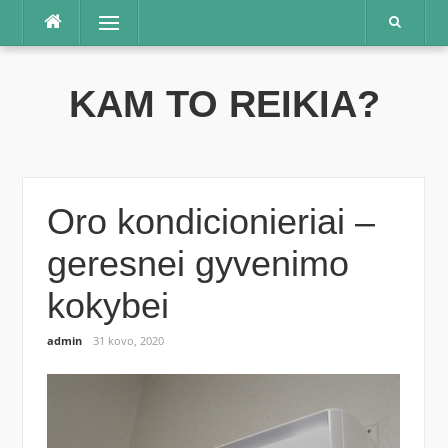
Praleisti
Meniu
KAM TO REIKIA?
Oro kondicionieriai –
geresnei gyvenimo
kokybei
admin
31 kovo, 2020