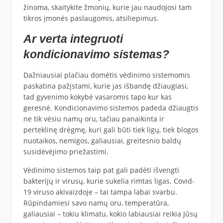
žinoma, skaitykite žmonių, kurie jau naudojosi tam
tikros įmonės paslaugomis, atsiliepimus.
Ar verta integruoti
kondicionavimo sistemas?
Dažniausiai plačiau domėtis vėdinimo sistemomis
paskatina pažįstami, kurie jas išbandę džiaugiasi,
tad gyvenimo kokybė vasaromis tapo kur kas
geresnė. Kondicionavimo sistemos padeda džiaugtis
ne tik vėsiu namų oru, tačiau panaikinta ir
perteklinę drėgmę, kuri gali būti tiek ligų, tiek blogos
nuotaikos, nemigos, galiausiai, greitesnio baldų
susidėvėjimo priežastimi.
Vėdinimo sistemos taip pat gali padėti išvengti
bakterijų ir virusų, kurie sukelia rimtas ligas. Covid-
19 viruso akivaizdoje – tai tampa labai svarbu.
Rūpindamiesi savo namų oru, temperatūra,
galiausiai – tokiu klimatu, kokio labiausiai reikia Jūsų