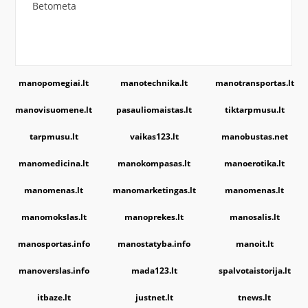
Betometa
manopomegiai.lt
manotechnika.lt
manotransportas.lt
manovisuomene.lt
pasauliomaistas.lt
tiktarpmusu.lt
tarpmusu.lt
vaikas123.lt
manobustas.net
manomedicina.lt
manokompasas.lt
manoerotika.lt
manomenas.lt
manomarketingas.lt
manomenas.lt
manomokslas.lt
manoprekes.lt
manosalis.lt
manosportas.info
manostatyba.info
manoit.lt
manoverslas.info
mada123.lt
spalvotaistorija.lt
itbaze.lt
justnet.lt
tnews.lt